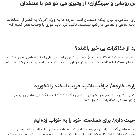
 روحانی و خبرنگاران/ از رهبری می خواهم با منتقدان
 اسلامی با بیان اینکه دشمنان قسم خورده ما به ویژه آمریکا به کمتر از اختلافات
ات دفاعی و نظامی ما راضی نیستند، تاکید کرد: باید طوری با وحدت عمل کنیم که
د از مذاکرات بی خبر باشند؟
محمدرضا صباغیان در جلسه علنی امروز (سه شنبه ۲۵ مردادماه) مجلس شورای اسلامی طی تذکر شفاهی اظهار داشت:
 انجام است اما متأسفانه مجلس در جریان آن نیست و ما پاسخی نداریم که به مردم
ارت خارجه/ مراقب باشید فریب لبخند را نخورید
ر و شوراها در مجلس شورای اسلامی تاکید کرد که دستگاه دیپلماسی باید در
 اسلامی مذاکرات را دنبال کند.
حیت دارم/ برای مصلحت، خود را به خواب زده‌ایم
ر مجلس گفت: برای برون رفت از این شرایط باید مجلس با مقام معظم رهبری
عیت نجات دهد. کاری که آقای قالیباف در اوایل سال وعده آن را داد اما انجام نشد.