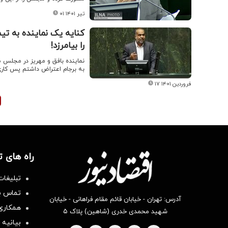
۰۱ تیر ۱۴۰۱
کنایه یک نماینده به تی
را بیامرزد!
نماینده بافق و مهریز در مجلس ش
به برجام اعتراض داشتم پس کاری ن
۱۷ فروردین ۱۴۰۱
راه های 
تبلیغات
تماس با
آدرس: تهران - خیابان قائم مقام فراهانی - خیابان
همکاری 
شهید محمدی خدری (شاهین) پلاک ۵
بیانیه 