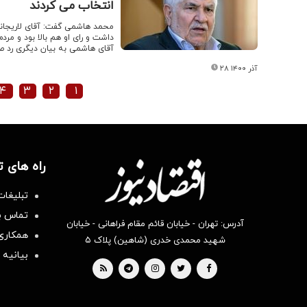
انتخاب می کردند
محمد هاشمی گفت: آقای لاریجانی
داشت و رای او هم بالا بود و مر
آقای هاشمی به بیان دیگری رد 
۲۸ آذر ۱۴۰۰
۴
۳
۲
۱
راه های 
تبلیغات
تماس با
آدرس: تهران - خیابان قائم مقام فراهانی - خیابان
همکاری 
شهید محمدی خدری (شاهین) پلاک ۵
بیانیه 