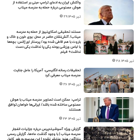
واکنش ایران به ادعای ترامپ مبنی بر استفاده از
هوش مصنوعی درباره حمله به مدرسه میناب
۲۹ تیر ۱۴۰۵
مستند تحقیقی اسکای‌نیوز از حمله به مدرسه
میناب/ آتش‌نشان حاضر در محل: بوی خون و خاک و
باروت با هم قاطی شده بود/ پرستار اورژانس: بچه‌ها
با لباس ورزشی بودند یکی پا نداشت یکی دست
نداشت+ فیلم
۲۸ تیر ۱۴۰۵
تحقیقات رسانه انگلیسی، آمریکا را عامل جنایت
مدرسه میناب معرفی کرد
۲۶ تیر ۱۴۰۵
ترامپ: ممکن است تصاویر مدرسه میناب با هوش
مصنوعی ساخته شده باشد/ ایرانی‌ها خواهان توافق
هستنتد
۲۴ تیر ۱۴۰۵
گزارش ویژه آسوشیتدپرس درباره جزئیات انفجار
مدرسه میناب | با وجود گذشت ماه‌ها، گزارش رسمی
پنتاگون هنوز منتشر نشده | این مدرسه به طور کامل