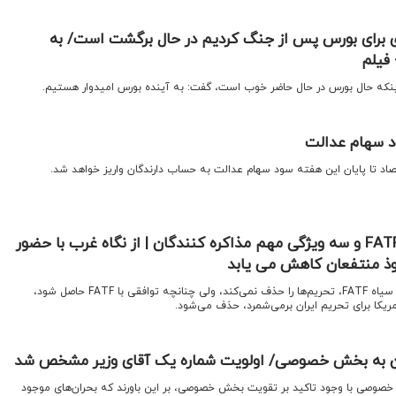
ای برای بورس پس از جنگ کردیم در حال برگشت است/ به
فیلم
ن اینکه حال بورس در حال حاضر خوب است، گفت: به آینده بورس امیدوار هستیم.
ود سهام عدالت
تصاد تا پایان این هفته سود سهام عدالت به حساب دارندگان واریز خواهد شد.
اهمیت مذاکره ایران با FATF و سه ویژگی مهم مذاکره کنندگان | از نگاه غرب با حضور
نفوذ منتفعان کاهش می یابد
اقتصادنیوز:اگرچه خروج از لیست سیاه FATF، تحریم‌ها را حذف نمی‌کند، ولی چنانچه توافقی با FATF حاصل شود،
مریکا برای تحریم ایران برمی‌شمرد، حذف می‌شود.
ن به بخش خصوصی/ اولویت شماره یک آقای وزیر مشخص شد
 خصوصی با وجود تاکید بر تقویت بخش خصوصی، بر این باورند که بحران‌‌‌های موجود