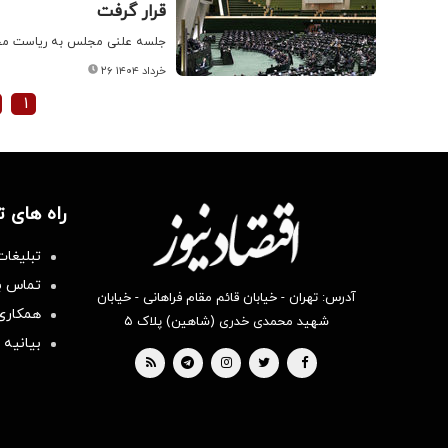
قرار گرفت
جلسه علنی مجلس به ریاست محمد
۲۶ خرداد ۱۴۰۴
۱
راه های 
تبلیغات
تماس با
آدرس: تهران - خیابان قائم مقام فراهانی - خیابان
همکاری 
شهید محمدی خدری (شاهین) پلاک ۵
بیانیه 