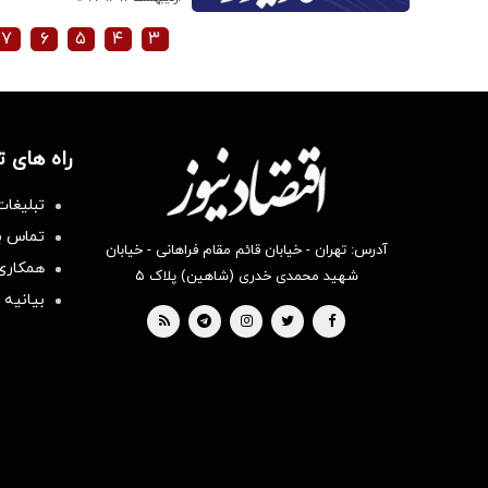
۷
۶
۵
۴
۳
راه های 
تبلیغات
تماس با
آدرس: تهران - خیابان قائم مقام فراهانی - خیابان
همکاری 
شهید محمدی خدری (شاهین) پلاک ۵
بیانیه 