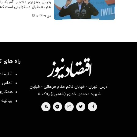
رئیس جمهوری منتخب آمریکا با شر
هم به دنبال مسئولیتی است که ن
۱۶ دی ۱۳۹۹
راه های 
تبلیغات
تماس با
آدرس: تهران - خیابان قائم مقام فراهانی - خیابان
همکاری 
شهید محمدی خدری (شاهین) پلاک ۵
بیانیه 