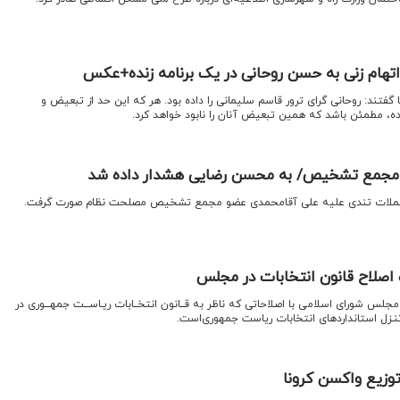
هام زنی به حسن روحانی در یک برنامه زنده+عکس
تند: روحانی گرای ترور قاسم سلیمانی را داده بود. هر که این حد از تبعیض و
رده‌، مطمئن باشد که همین تبعیض آنان را نابود خواهد کرد.
 مجمع تشخیص/ به محسن رضایی هشدار داده شد
حملات تندی علیه علی آقامحمدی عضو مجمع تشخیص مصلحت نظام صورت گرفت.
 اصلاح قانون انتخابات در مجلس
س شورای اسلامی با اصلاحاتی که ناظر به قــانون انتخــابات ریـاســـت جمهـــوری در
ال تنـزل استانداردهای ‌انتخابات ریاست جمهوری‌است.
توزیع واکسن کرونا