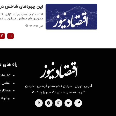
این چهره‌های شاخص در 
اقتصادنیوز: همزمان با برگزاری ا
میان‌دوره‌ای مجلس خبرگان در دور
۲۳ آذر ۱۳۹۸
۲
۱
راه های 
تبلیغات
تماس با
آدرس: تهران - خیابان قائم مقام فراهانی - خیابان
همکاری 
شهید محمدی خدری (شاهین) پلاک ۵
بیانیه 