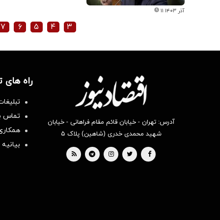
۱۱ آذر ۱۴۰۳
۷
۶
۵
۴
۳
راه های 
تبلیغات
تماس با
آدرس: تهران - خیابان قائم مقام فراهانی - خیابان
همکاری 
شهید محمدی خدری (شاهین) پلاک ۵
بیانیه 