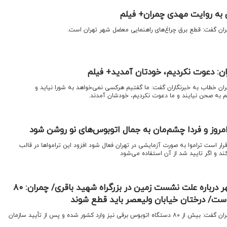
 به روایت مهدی چمران+ فیلم
ران گفت: قطع برق چراغ‌های راهنمایی معضل شهر تهران است.
ن: دعوت نکردیم، خودتان آمدید+ فیلم
ان خطاب به خبرنگاران گفت: ما گفتیم هرکسی نمی‌خواهد به شورا نیاید و
م به صحن نیایند و ما دعوت نکردیم، خودشان آمدند.
مروز و فردا چشم‌مان به جمال اتوبوس‌های نو روشن شود
قرار است تراموا به صورت آزمایشی در تهران فعال شود افزود این ترامواها در قالب
کند و اگر تایید شد از آن استفاده می‌شود
توضیح رئیس شورای شهر درباره علت نشست زمین در بزرگراه شهید باقری/ چمران: ۸۰
است/ درختان خیابان ولیعصر باید قطع شوند
اقتصادنیوز: رئیس شورای شهر تهران گفت: بیش از ۸۰ دستگاه اتوبوس برقی نیز وارد کشور شده و پس از تأیید سازمان