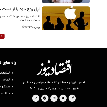
اپل روح خود را از دست 
اقتصاد نیوز:موسس شرکت اسمارتیز
دست داده است
۱۴ بهمن ۱۳۹۸
۱
راه های 
تبلیغات
تماس با
آدرس: تهران - خیابان قائم مقام فراهانی - خیابان
همکاری 
شهید محمدی خدری (شاهین) پلاک ۵
بیانیه 