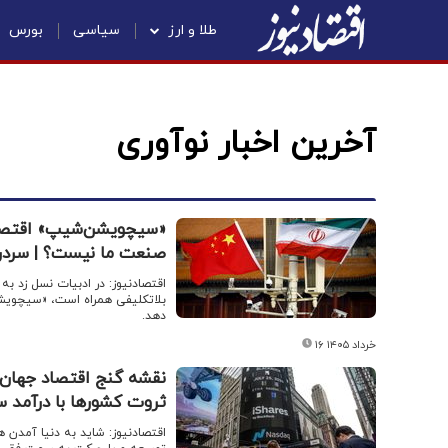
طلا و ارز
سیاسی
بورس
آخرین اخبار نوآوری
«سیچویشن‌شیپ» اقتصادی
صنعت ما نیست؟ | سردرگ
اقتصادنیوز: در ادبیات نسل زد ب
بلاتکلیفی همراه است، «سیچویشن
دهد.
۱۶ خرداد ۱۴۰۵
نقشه گنج اقتصاد جهان 
ثروت کشورها با درآمد سرانه بالای
اقتصادنیوز: شاید به دنیا آمدن ه