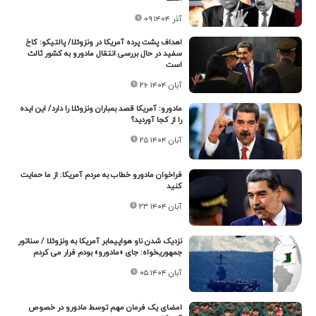
۰۹ آذر ۱۴۰۴
اهداف پشت پرده آمریکا در ونزوئلا/ پالتیکو: کاخ
سفید در حال بررسی انتقال مادورو به کشور ثالث
است
۲۶ آبان ۱۴۰۴
مادورو: آمریکا قصد بمباران ونزوئلا را دارد/ این ایده
را از کجا آوردید؟
۲۵ آبان ۱۴۰۴
فراخوان مادورو خطاب به مردم آمریکا: از ما حمایت
کنید
۲۳ آبان ۱۴۰۴
نزدیک شدن ناو هواپیمابر آمریکا به ونزوئلا / سناتور
جمهوریخواه: جای «مادورو» بودم فرار می کردم
۰۵ آبان ۱۴۰۴
امضای یک فرمان مهم توسط مادورو در خصوص