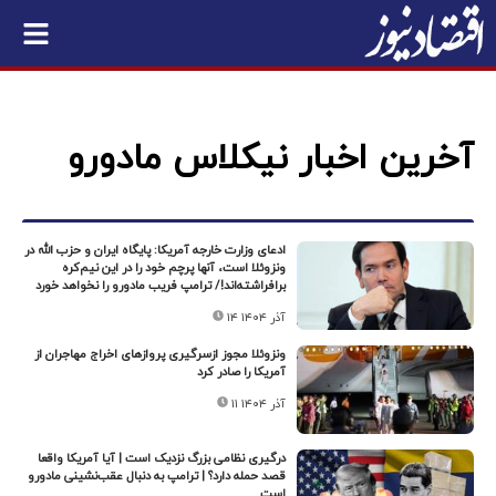
آخرین اخبار نیکلاس مادورو
ادعای وزارت خارجه آمریکا: پایگاه ایران و حزب الله در
ونزوئلا است، آنها پرچم خود را در این نیم‌کره
برافراشته‌اند!/ ترامپ فریب مادورو را نخواهد خورد
۱۴ آذر ۱۴۰۴
ونزوئلا مجوز ازسرگیری پروازهای اخراج مهاجران از
آمریکا را صادر کرد
۱۱ آذر ۱۴۰۴
درگیری نظامی بزرگ نزدیک است | آیا آمریکا واقعا
قصد حمله دارد؟ | ترامپ به دنبال عقب‌نشینی مادورو
است