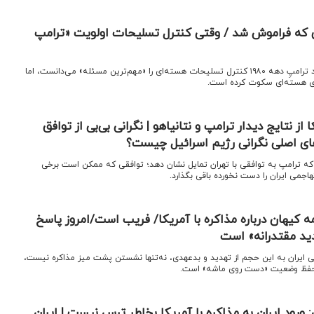
ای که فراموش شد / وقتی کنترل تسلیحات اولویت «ترامپ
گزارش فارن‌پالیسی یادآور می‌شود ترامپِ دهه ۱۹۸۰ کنترل تسلیحات هسته‌ای را «مهم‌ترین مسئله» می‌دانست، اما
های هسته‌ای سکوت کرده است.
از نتایج دیدار ترامپ و نتانیاهو | نگرانی بی‌بی از توافق
رهای اصلی نگرانی رژیم اسرائیل چیست؟
رد که ترامپ به توافقی با تهران تمایل نشان دهد؛ توافقی که ممکن است برخی
اجمی ایران را دست‌ نخورده باقی بگذارد.
 کیهان درباره مذاکره با آمریکا/ فریب است/امروز پاسخ
ید مقتدرانه» است
ی ایران به این حجم از تهدید و بدعهدی، نه‌تنها نشستن پشت میز مذاکره نیست،
 حفظ وضعیت «دست روی ماشه» است.
: ورود ایران به مذاکره با آمریکا بخاطر ترس نیست | ایران