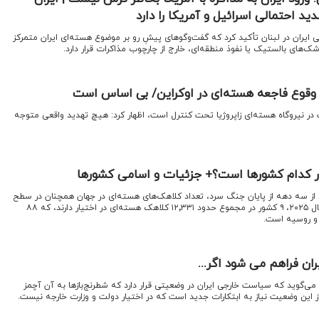
دید احتمالی اسرائیل و آمریکا را دارد
 ایران در لبنان تأکید کرد که گفت‌وگوهای پیشِ رو بر موضوع هسته‌ای ایران متمرکز
‌های بالستیک یا نفوذ منطقه‌ای، خارج از چارچوب مذاکرات قرار دارد.
وقوع فاجعه هسته‌ای در اوکراین/ بی اساس است
ت در نیروگاه هسته‌ای زاپروژیا تحت کنترل است، اظهار کرد: هیچ تهدید واقعی متوجه
از سه دهه از پایان جنگ سرد، تعداد کلاهک‌های هسته‌ای در جهان همچنان در سطح
بالایی باقی مانده است. تا آغاز سال ۲۰۲۵، ۹ کشور در مجموع حدود ۱۲٬۳۳۱ کلاهک هسته‌ای در اختیار دارند، که ۸۸
 و روسیه است.
ان فراهم می شود اگر...
ی‌گوید که سیاست خارجی ایران در وضعیتی قرار دارد که شطرنج‌بازها به آن آچمز
از این وضعیت نیاز به ابتکارات جدید است که در اختیار دولت و وزارت خارجه نیست.