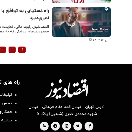
راه دستیابی به توافق با
نمی‌پذیرد
اقتصادنیوز: رابرت مالی، نماینده 
محدودیت‌های موشکی که به معنای
۰۸ آبان ۱۴۰۴
۳
۲
۱
راه های 
تبلیغات
تماس با
آدرس: تهران - خیابان قائم مقام فراهانی - خیابان
همکاری 
شهید محمدی خدری (شاهین) پلاک ۵
بیانیه 