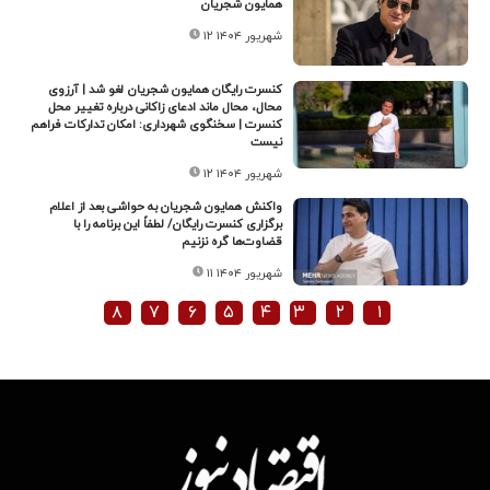
همایون شجریان
۱۲ شهریور ۱۴۰۴
کنسرت رایگان همایون شجریان لغو شد | آرزوی
محال، محال ماند ادعای زاکانی درباره تغییر محل
کنسرت | سخنگوی شهرداری: امکان تدارکات فراهم
نیست
۱۲ شهریور ۱۴۰۴
واکنش همایون شجریان به حواشی بعد از اعلام
برگزاری کنسرت رایگان/ لطفاً این برنامه را با
قضاوت‌ها گره نزنیم
۱۱ شهریور ۱۴۰۴
۸
۷
۶
۵
۴
۳
۲
۱