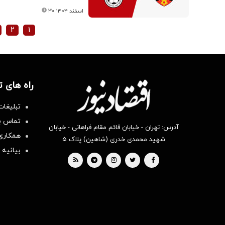
۳۰ اسفند ۱۴۰۴
۲
۱
راه های 
تبلیغات
تماس با
آدرس: تهران - خیابان قائم مقام فراهانی - خیابان
همکاری 
شهید محمدی خدری (شاهین) پلاک ۵
بیانیه 