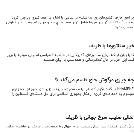
ر امور خارجه کشورمان روز سه‌شنبه در پیامی با اشاره به همه‌گیری ویروس کرونا
نوشت: مبارزه با ویروس کرونا (کووید - ۱۹) مانند دیگر ویروس‌ها شامل تروریسم، هیچ حد و مرزی نمی‌شناسد و تفاوتی
 مذهب ندارد.
اخیر سناتورها با ظریف
یکا با بیان اینکه برخی سناتورهای آمریکایی در حاشیه کنفرانس امنیتی مونیخ با وزیر
 گفت: این افراد در حال کمک‌رسانی و همدستی با ایران هستند.
چه چیزی درگوش حاج قاسم می‌گفت؟
اقتصادنیوز:پایگاه اطلاع‌رسانی KHAMENEI.IR در گفت‌وگوی کوتاهی با محمدجواد ظریف، وزیر امور خارجه‌ی جمهوری
وسوم به «معامله‌ی قرن»، راهکار جمهوری اسلامی برای حل مسئله‌ی فلسطین را
لمللی صلیب سرخ جهانی با ظریف
اد نیوز:عصر روز شنبه(۲۶ بهمن) رئیس کمیته بین‌المللی صلیب سرخ جهانی با محمدجواد ظریف در حاشیه اجلاس
د.