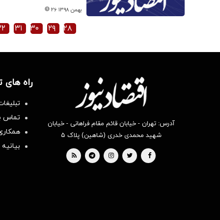
۲۶ بهمن ۱۳۹۸
۳۲
۳۱
۳۰
۲۹
۲۸
راه های 
تبلیغات
تماس با
آدرس: تهران - خیابان قائم مقام فراهانی - خیابان
همکاری 
شهید محمدی خدری (شاهین) پلاک ۵
بیانیه 