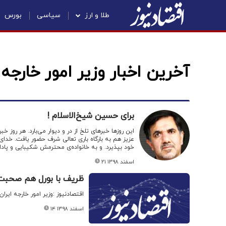
طلا و ارز
سیاسی
بورس
آخرین اخبار وزیر امور خارجه
برای حسین شیخ‌الاسلام !
این روزها خبرهای تلخ از در و دیوار می‌بارد. هر روز
عزیز هم به بارگاه باری تعالی شرف حضور یافت. خدای ت
خود بپذیرد. و به خانواده‌ی محترمش شکیبایی و پاد
۲۱ اسفند ۱۳۹۸
ظریف با بورل هم صحبت
اقتصادنیوز :وزیر امور خارجه ایر
۱۴ اسفند ۱۳۹۸