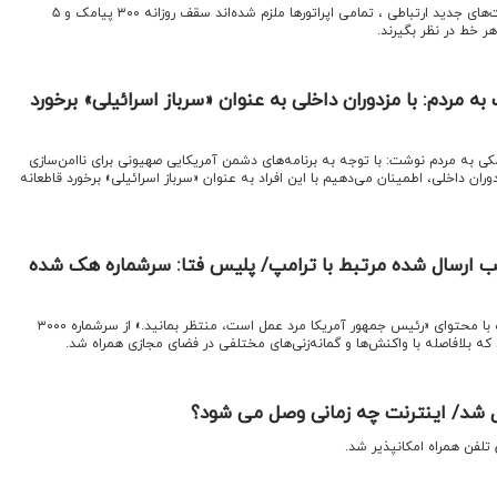
اقتصادنیوز:در پی اعمال محدودیت‌های جدید ارتباطی ، تمامی اپراتورها ملزم شده‌اند سقف روزانه ۳۰۰ پیامک و ۵
هر خط در نظر بگیرند.
به مردم: با مزدوران داخلی به عنوان «سرباز اسرائیلی» برخورد
مکی به مردم نوشت: با توجه به برنامه‌های دشمن آمریکایی صهیونی برای ناامن‌سازی
ان داخلی، اطمینان می‌دهیم با این افراد به عنوان «سرباز اسرائیلی» برخورد قاطعانه
 ارسال شده مرتبط با ترامپ/ پلیس فتا: سرشماره هک شده
اقتصادنیوز:دیروز پیامکی مشکوک با محتوای «رئیس جمهور آمریکا مرد عمل است، منتظر بمانید.» از سرشماره ۳۰۰۰
که بلافاصله با واکنش‌ها و گمانه‌زنی‌های مختلفی در فضای مجازی همراه شد.
ل شد/ اینترنت چه زمانی وصل می شود؟
 تلفن همراه امکانپذیر شد.