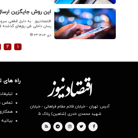
این روش جایگزین ارسا
اقتصادنیوز :‌ به دلیل قطعی سرو
رسان داخلی طی روزهای گذشته از
۲۳ دی ۱۴۰۴
۲
۱
راه های 
تبلیغات
تماس با
آدرس: تهران - خیابان قائم مقام فراهانی - خیابان
همکاری 
شهید محمدی خدری (شاهین) پلاک ۵
بیانیه 