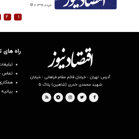
۱۱ خرداد ۱۳۹۹
۲
۱
راه های 
تبلیغات
تماس با
آدرس: تهران - خیابان قائم مقام فراهانی - خیابان
همکاری 
شهید محمدی خدری (شاهین) پلاک ۵
بیانیه 