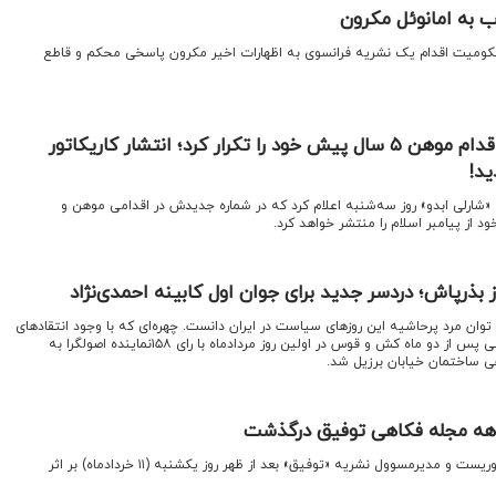
ب به امانوئل مکرون
حکومیت اقدام یک نشریه فرانسوی به اظهارات اخیر مکرون پاسخی محکم و قاطع
مجله شارلی ابدو مجدد اقدام موهن ۵ سال پیش خود را تکرار کرد؛ انتشار کاریکاتور
ید!
«شارلی ابدو» روز سه‌شنبه اعلام کرد که در شماره جدیدش در اقدامی موهن و
ود از پیامبر اسلام را منتشر خواهد کرد.
بذرپاش؛ دردسر جدید برای جوان اول کابینه احمدی‌نژاد
 توان مرد پرحاشیه این روزهای سیاست در ایران دانست. چهره‌ای که با وجود انتقادهای
گسترده جریان‌های مختلف سیاسی پس از دو ماه کش و قوس در اولین روز مردادماه با رای ۱۵۸نماینده اصولگرا به
 ساختمان خیابان برزیل شد.
هه مجله فکاهی توفیق درگذشت
اقتصادنیوز: حسن توفیق، کاریکاتوریست و مدیرمسوول نشریه «توفیق» بعد از ظهر روز یکشنبه (۱۱ خردادماه) بر اثر