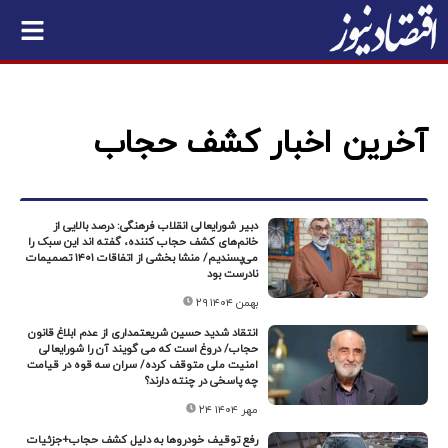
آخرین اخبار کشف حجاب
دبیر شورایعالی انقلاب فرهنگی: درصد بالایی از
خانم‌های کشف حجاب کننده، گفته اند این سبک را
می‌پسندیم/ منشا بخشی از اتفاقات ۱۴۰۱ تصمیمات
نادرست بود
۲۹ بهمن ۱۴۰۴
انتقاد شدید حسین شریعتمداری از عدم ابلاغ قانون
حجاب/ دروغ است که می گویند آن را شورایعالی
امنیت ملی متوقف کرده/ سران سه قوه در قیامت
چه پاسخی در چنته دارند؟
۲۴ مهر ۱۴۰۴
رفع توقیف خودروها به دلیل کشف حجاب+جزئیات