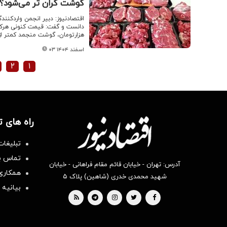
گوشت گران تر می‌شود؟ / جزئیات 
اقتصادنیوز: دبیر انجمن واردکن
هزارتومان، گوشت منجمد کمتر از ۹۰۰ هزارتومان است
۰۳ اسفند ۱۴۰۴
۲
۱
راه های 
تبلیغات
تماس با
آدرس: تهران - خیابان قائم مقام فراهانی - خیابان
همکاری 
شهید محمدی خدری (شاهین) پلاک ۵
بیانیه 