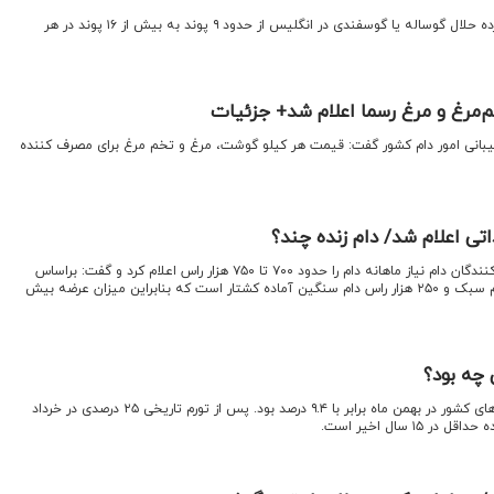
اقتصادنیوز: قیمت گوشت چرخ‌کرده حلال گوساله یا گوسفندی در انگلیس از حدود ۹ پوند به بیش از ۱۶ پوند در هر
رغ و مرغ رسما اعلام شد+ جزئیات
بانی امور دام کشور گفت: قیمت هر کیلو گوشت، مرغ و تخم مرغ برای مصرف کننده
ی اعلام شد/ دام زنده چند؟
اقتصادنیوز: رئیس شورای تامین کنندگان دام نیاز ماهانه دام را حدود ۷۰۰ تا ۷۵۰ هزار راس اعلام کرد و گفت: براساس
آمار ۴ میلیون و۷۷۵ هزار راس دام سبک و ۲۵۰ هزار راس دام سنگین آماده کشتار است که بنابراین میزان عرضه بیش
 چه بود؟
اقتصادنیوز:تورم ماهانه کل خانوارهای کشور در بهمن ماه برابر با ۹.۴ درصد بود. پس از تورم تاریخی ۲۵ درصدی در خرداد