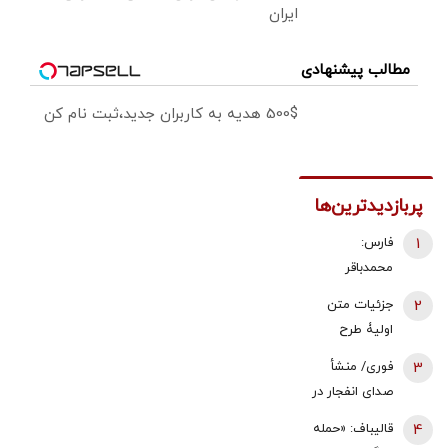
ایران
مطالب پیشنهادی
500$ هدیه به کاربران جدید،ثبت نام کن
پربازدیدترین‌ها
1
فارس:
محمدباقر
ذوالقدر استعفا
2
جزئیات متن
داد/ محسن
اولیۀ طرح
رضایی دبیر
راهبردی
3
فوری/ منشأ
شورای عالی
مدیریت تنگه
صدای انفجار در
امنیت ملی شد
هرمز منتشر
قشم مشخص
4
قالیباف: «حمله
شد
شد/ مقابه با