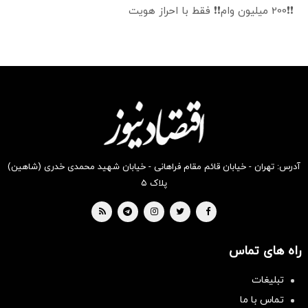
❗❗200 میلیون وام❗❗ فقط با احراز هویت
آدرس: تهران - خیابان قائم مقام فراهانی - خیابان شهید محمدی خدری (شاهین)
پلاک ۵
راه های تماس
تبلیغات
تماس با ما