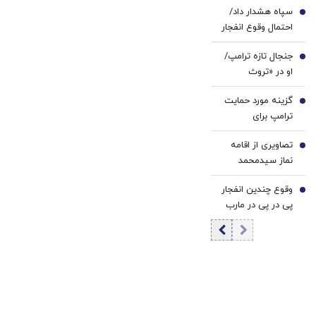
اوضاع کشور بی‌خبر
سپاه هشدار داد/
ابوالقاسم
3
نیست، این ما
احتمال وقوع انفجار
قاسم‌زاده/ همتی
هستیم که
در این منطقه وجود
هم برای تشییع
بی‌خبریم
جنجال تازه ترامپ/
دارد
4
آمده بود+ تصاویر
او در «تروث
سوشال» اعلام
گزینه مورد حمایت
پیروزی کرد
5
ترامپ برای
انتخابات 2028
تصاویری از اقامه
آمریکا فاش شد
6
نماز سیدمحمد
خاتمی بر پیکر
وقوع چندین انفجار
ابوالقاسم قاسم
7
پی در پی در مارب
زاده+ فیلم
یمن