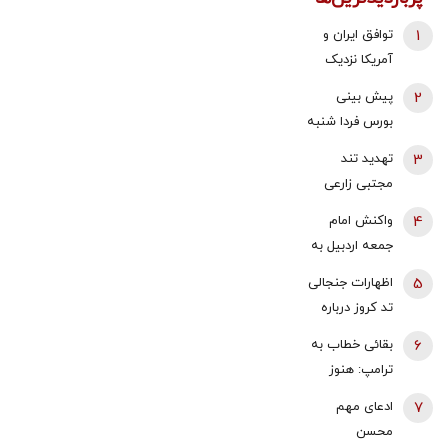
1
توافق ایران و
آمریکا نزدیک
شد؟/ وزیر
2
پیش بینی
خزانه‌داری آمریکا
بورس فردا شنبه
از «امروز یا فردا»
17 مرداد 1405 |
3
تهدید تند
گفت
موتور رشد بازار
مجتبی زارعی
روشن شد |
علیه باقر
4
واکنش امام
آخرین حلقه
خرازی:حاضرم با
جمعه اردبیل به
تایید روند
وضو شلاقت را
اظهارات
صعودی
5
اظهارات جنجالی
اجرا کنم
محمدباقر خرازی/
چیست؟
تد کروز درباره
چرا برخورد
ایران: آنچه من
6
بقائی خطاب به
نمی‌شود؟
بارها از ترامپ و
ترامپ: هنوز
اسرائیل
پیروز نشده‌اید
7
ادعای مهم
خواسته‌ام،
که از غنائم
محسن
تسلیح
ایران حرف