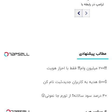
7
ترامپ در رابطه با
ملی شد
ایران در کاخ سفید
مطالب پیشنهادی
❗❗200 میلیون وام❗❗ فقط با احراز هویت
500$ هدیه به کاربران جدید،ثبت نام کن
40 درصد سود سالانه❗ از تورم جا نمونی😲
از سراسر وب