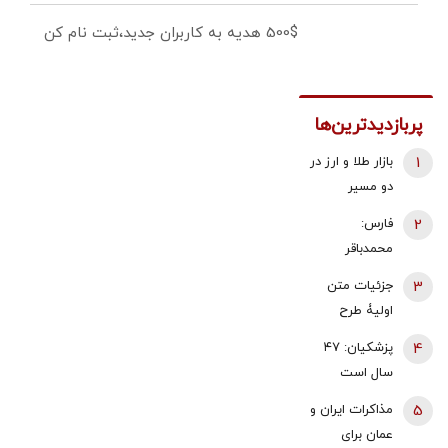
500$ هدیه به کاربران جدید،ثبت نام کن
پربازدیدترین‌ها
1
بازار طلا و ارز در
دو مسیر
متفاوت؛ دلار
2
فارس:
عقب نشست،
محمدباقر
طلا و سکه با
ذوالقدر استعفا
3
جزئیات متن
اونس جهانی
داد/ محسن
اولیۀ طرح
بالا رفتند |
رضایی دبیر
راهبردی
سیگنال‌های
4
پزشکیان: ۴۷
شورای عالی
مدیریت تنگه
مثبت به
سال است
امنیت ملی شد
هرمز منتشر
معامله‌گران
می‌خواهیم
5
مذاکرات ایران و
شد
رسید!
درست کار
عمان برای
کنیم، می‌گویند