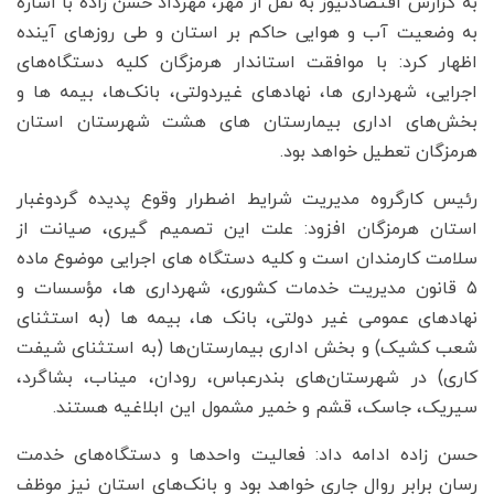
به گزارش اقتصادنیوز به نقل از مهر، مهرداد حسن زاده با اشاره
به وضعیت آب و هوایی حاکم بر استان و طی روزهای آینده
اظهار کرد: با موافقت استاندار هرمزگان کلیه دستگاه‌های
اجرایی، شهرداری ها، نهادهای غیردولتی، بانک‌ها، بیمه ها و
بخش‌های اداری بیمارستان های هشت شهرستان استان
هرمزگان تعطیل خواهد بود.
رئیس کارگروه مدیریت شرایط اضطرار وقوع پدیده گردوغبار
استان هرمزگان افزود: علت این تصمیم گیری، صیانت از
سلامت کارمندان است و کلیه دستگاه های اجرایی موضوع ماده
۵ قانون مدیریت خدمات کشوری، شهرداری ها، مؤسسات و
نهادهای عمومی غیر دولتی، بانک ها، بیمه ها (به استثنای
شعب کشیک) و بخش اداری بیمارستان‌ها (به استثنای شیفت
کاری) در شهرستان‌های بندرعباس، رودان، میناب، بشاگرد،
سیریک، جاسک، قشم و خمیر مشمول این ابلاغیه هستند.
حسن زاده ادامه داد: فعالیت واحدها و دستگاه‌های خدمت
رسان برابر روال جاری خواهد بود و بانک‌های استان نیز موظف