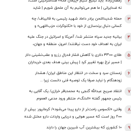
2
رمضان‌زاده: باید تبلیغ کنیم «پیمان مکه» ضداسرائیلی است،
نه ضدایرانی | ما هم می‌توانیم به آن ملحق شویم | شاید
تندروها با حضور ایران در این پیمان مخالفت کنند اما...
3
حمله شدیداللحن برادر داماد شهید رئیسی به قالیباف/ چه
کسانی دنبال برندسازی از خود با «تکنوکرات حزب‌اللهی» و
«رضاخان حزب‌اللهی» بودند؟
4
بیانیه جدید سپاه منتشر شد/ آمریکا و اسرائیل در جنگ علیه
ایران به اهداف خود دست نیافتند/ امروز، منطقه و جهان،
شاهد یکی از پیچیده ترین نبردهای تاریخی معاصر است
5
طلای ۴۳۰۰ دلاری با کاهش فشار فدرال رزرو و عقب‌نشینی دلار
| مسیر نرخ بهره تغییر کرد | پیش بینی هدف بعدی خریداران
طلا
6
زمستان سرد و سخت در انتظار این مناطق ایران/ هشدار
زودهنگام را نباید صرفا یک توصیه فنی دانست زیرا ...
7
انتقاد صریح عبدالله گنجی به محمدباقر خرازی/ یک آقایی به
رئیس جمهور گفته «الدنگ»، منتظر ورود مدعی العموم
هستیم/ اگر کسی به سران قوا توهین کند مگر طبق قانون
8
وقتی «لکسوس راحت‌تر از دارو پیدا می‌شود»/ کرمانپور: بیش از
قوه قضائیه ورود نمی‌کند؟
۲۰۰ روز است که مسیر هوایی و دریایی واردات دارو مختل شده
است / نخستین قربانی هر جنگ، سلامت مردم است
9
10 کشوری که بیشترین آب شیرین جهان را دارند