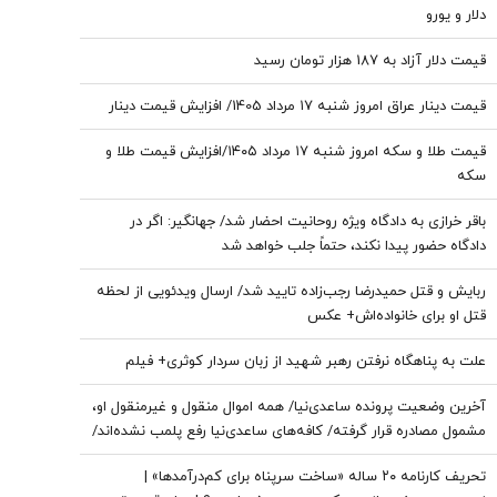
دلار و یورو
قیمت دلار آزاد به 187 هزار تومان رسید
قیمت دینار عراق امروز شنبه ۱۷ مرداد 1405/ افزایش قیمت دینار
قیمت طلا و سکه امروز شنبه ۱۷ مرداد ۱۴۰۵/افزایش قیمت طلا و
سکه
باقر خرازی به دادگاه ویژه روحانیت احضار شد/ جهانگیر: اگر در
دادگاه حضور پیدا نکند، حتماً جلب خواهد شد
ربایش و قتل حمیدرضا رجب‌زاده تایید شد/ ارسال ویدئویی از لحظه
قتل او برای خانواده‌اش+ عکس
علت به پناهگاه نرفتن رهبر شهید از زبان سردار کوثری+ فیلم
آخرین وضعیت پرونده ساعدی‌نیا/ همه اموال منقول و غیرمنقول او،
مشمول مصادره قرار گرفته/ کافه‌های ساعدی‌نیا رفع پلمب نشده‌اند/
او تا زمان اعلام نتیجه فرجام‌خواهی از کافه‌داری محروم است
تحریف کارنامه ۲۰ ساله «ساخت سرپناه برای کم‌درآمدها» |