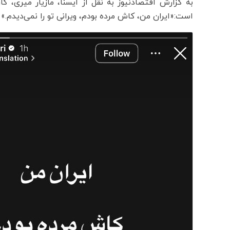
به گزارش اقتصادنیوز به نقل از ایسنا، مازیار میری
است:«ایران من، کاش مرده بودم، ویرانی تو را نمی‌دیدم.»