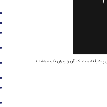
2
3
4
5
یشرفته ببیند که آن را ویران نکرده باشد.»
6
7
8
9