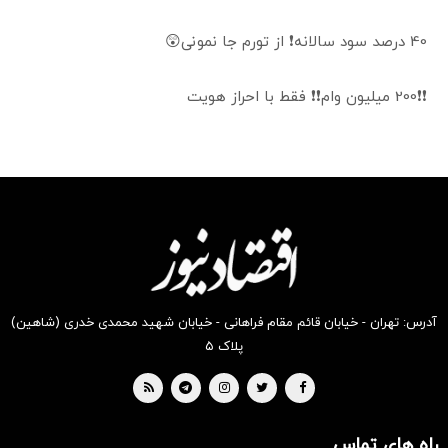
40 درصد سود سالانه❗ از تورم جا نمونی😲
❗❗200 میلیون وام❗❗ فقط با احراز هویت
آدرس: تهران - خیابان قائم مقام فراهانی - خیابان شهید محمدی خدری (شاهین)
پلاک ۵
راه های تماس