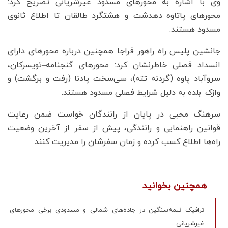
وی با اشاره به محورهای مسدود غیرشریانی تصریح کرد:
محورهای پاتاوه–دهدشت و هشتگرد–طالقان تا اطلاع ثانوی
مسدود هستند.
جانشین پلیس راه راهور فراجا همچنین درباره محورهای دارای
انسداد فصلی خاطرنشان کرد: محورهای گنجنامه–تویسرکان،
سروآباد–پاوه (گردنه تته)، سی‌سخت–پادنا (رفت و برگشت) و
وازک–بلده به دلیل شرایط فصلی مسدود هستند.
سرهنگ محبی در پایان از رانندگان خواست ضمن رعایت
قوانین راهنمایی و رانندگی، پیش از سفر از آخرین وضعیت
راه‌ها اطلاع کسب کرده و زمان سفرشان را مدیریت کنند.
همچنین بخوانید
ترافیک نیمه‌سنگین در جاده‌های شمالی و مسدودی برخی محورهای
غیرشریانی