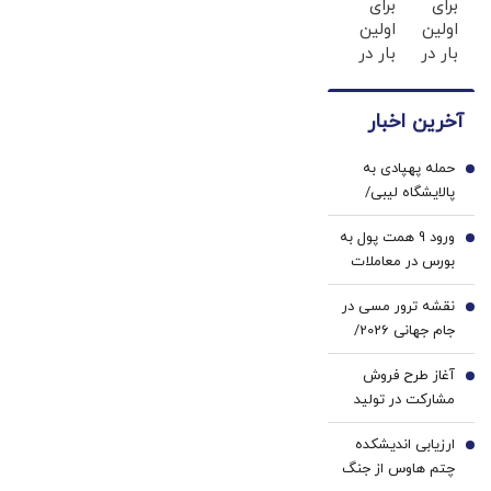
برای
برای
وست
ثبت
اولین
اولین
+ خرید
نام در
بار در
بار در
در4
آلپاری
ایران
ایران
قسطه
🇮🇷
🇮🇷
آخرین اخبار
این
این
دکتر
دکتر
حمله پهپادی به
کرم
کرم
1
پالایشگاه لیبی/
ترمیم
ترمیم
هیچ آتش‌سوزی
کننده
کننده
ورود 9 همت پول به
رخ نداده و هیچ
2
23
23
بورس در معاملات
کس مجروح نشده
روزه
روزه
امروز | فقط 18 نماد
است
ساخت!
ساخت!
نقشه ترور مسی در
منفی بودند |
3
جام جهانی 2026/
بازگشایی نماد
تهدید به بمب
«فولاد» پس از 5.5
آغاز طرح فروش
گذاری پیش از بازی
4
ماه
مشارکت در تولید
آرژانتین با مصر/
سایپا/ مبلغ پیش
ماجرا چه بود؟
ارزیابی اندیشکده
پرداخت اعلام شد
5
چتم هاوس از جنگ