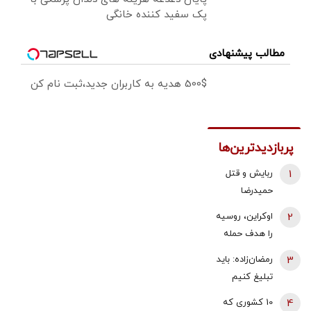
پک سفید کننده خانگی
مطالب پیشنهادی
500$ هدیه به کاربران جدید،ثبت نام کن
پربازدیدترین‌ها
1
ربایش و قتل
حمیدرضا
رجب‌زاده تایید
2
اوکراین، روسیه
شد/ ارسال
را هدف حمله
ویدئویی از
قرار داد/ آتش
3
رمضان‌زاده: باید
لحظه قتل او
سوزی گسترده
تبلیغ کنیم
برای
در پالایشگاه
«پیمان مکه»
خانواده‌اش+
4
10 کشوری که
سیزران