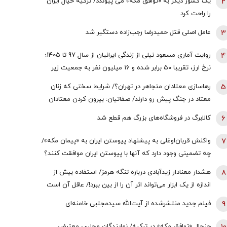
2
یک کشور دیگر به «توافق مکه» می پیوندد/ ترکیه خیال ایران
را راحت کرد
3
عامل اصلی قتل حمیدرضا رجب‌زاده دستگیر شد
4
روایت آماری مسعود نیلی از زندگی ایرانیان از سال 97 تا 1405؛
نرخ ارز، تقریبا ۵۰ برابر شده و ۱۶‌ میلیون نفر به جمعیت زیر
خط فقر افزوده شده | سرنوشت ایرانِ فردا توسط یکی از دو
5
رهاسازی معتادان متجاهر در تهران؟/ شرایط سختی که زنان
رویکرد ساخته می‌شود؛ حکمرانی عرصه جنگاوری است یا عرصه
معتاد در جنگ پیش رو دارند/ صفاتیان: بیرون کردن معتادان
فراهم‌آوری صلح؟
متجاهر از مراکز فقط یک بهانه است
6
کالابرگ در فروشگاه‌های بزرگ هم قطع شد
7
واکنش قربان‌اوغلی به پیشنهاد پیوستن ایران به «پیمان مکه»/
چه تضمینی وجود دارد که آنها با پیوستن ایران موافقت کنند؟
8
هشدار معنادار زیدآبادی درباره تنگه هرمز/ استفاده بیش از
اندازه از یک ابزار می‌تواند اثر آن را از بین ببرد!/ عاقل آن است
که اندیشه کند پایان را
9
فیلم جدید منتشرشده از آیت‌الله سیدمجتبی خامنه‌ای
جنجال «توافق مکه» در ترکیه/ نمایندگان مجلس معترض