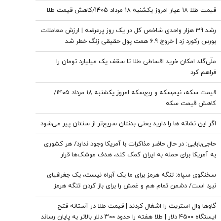
قیمت طلا ۱۸ عیار امروز یکشنبه ۱۸ مرداد ۱۴۰۵/کاهش قیمت طلا
رشد 39 هزار واحدی شاخص کل در یک روز پرعرضه | ارزش معاملات
بورس رکورد زد | خروج 6.9 همت پول حقیقی زنگ خطر شد
ملّی‌گلد امکان خرید اقساطی طلا تا سقف یک میلیارد تومان را
فراهم کرد
قیمت سکه، نیم‌سکه و ربع‌سکه امروز یکشنبه ۱۸ مرداد ۱۴۰۵/
کاهش قیمت سکه
اگر این نشانه ها را دارید یعنی بدنتان سریع‌تر از سنتان پیر می‌شود
حاجی‌بابایی: در حال حاضر مذاکرات با آمریکا وجود ندارد/ هر کشوری
به آمریکا برای حمله به ایران کمک کند، هدف موشک‌ها قرار
می‌گیرد
سخنگوی سپاه: تنگه هرمز برای ما یک آبراه نیست، یک جغرافیای
نبرد است/ دشمن تمام هم و غمش را برای باز کردن تنگه هرمز
گذاشته است
گاوها وال استریت را اشغال کردند | قیمت طلا در آستانه فتح
ایستگاه ۴۵۰۰ دلار | طلا هفته را حدود ۳۰۰ دلار بالاتر به پایان رساند