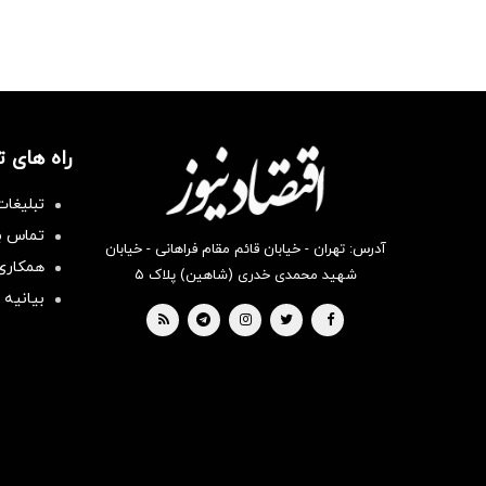
راه های 
تبلیغات
تماس با
آدرس: تهران - خیابان قائم مقام فراهانی - خیابان
همکاری 
شهید محمدی خدری (شاهین) پلاک ۵
بیانیه 