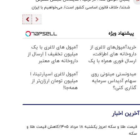
10
شدند/ خلاف قانون اساسی کشور است/ می‌خواهیم با ایران
وارد جنگ شویم؟/ اردوغان این توافقنامه را با چه مجوزی امضا
کرد؟
پیشنهاد ویژه
خریدآمپول‌های لاغری از
آمپول های لاغری با یک
داروخانه های اطرافت،
میلیون تخفیف | ارسال از
ارسال فوری همراه با پک
داروخانه های معتبر
یخ!
میدونستی میتونی روی
آمپول لاغری اسپارتینا، ا
سهام آدیداس سرمایه
میلیون تومان ارزان‌تر از
گذاری کنی؟
همه‌جا!
آخرین اخبار
قیمت طلا و سکه امروز یکشنبه ۱۸ مرداد ۱۴۰۵/کاهش قیمت طلا و
سکه