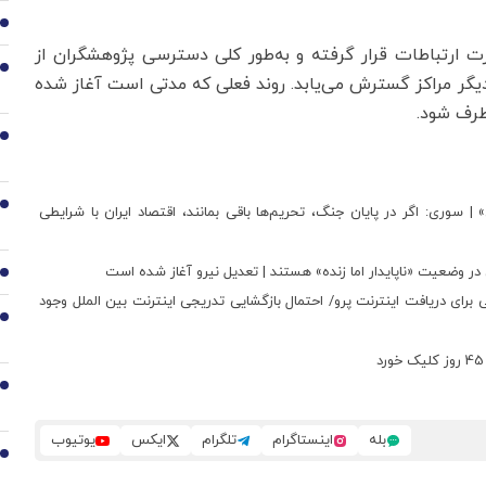
2
رت ارتباطات قرار گرفته و به‌طور کلی دسترسی پژوهشگران از
3
یگر مراکز گسترش می‌یابد. روند فعلی که مدتی است آغاز شده
طرف شود.
4
5
 سوری: اگر در پایان جنگ، تحریم‌ها باقی بمانند، اقتصاد ایران با شرایطی
در وضعیت «ناپایدار اما زنده» هستند | تعدیل نیرو آغاز شده است
6
 اینترنت طبقاتی؛ هزینه 2 میلیون تومانی برای دریافت اینترنت پرو/ احتمال بازگشایی تدریجی اینترنت بین الملل وجود
7
8
بله
اینستاگرام
تلگرام
ایکس
یوتیوب
9