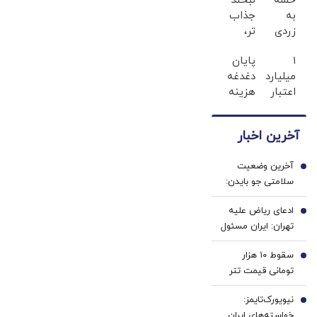
حمله
لبخند
به
جذاب
زردی
تر،
دندان
اعتمادبنفس
۱
پایان
ها با
بیشتر
میلیارد
دغدغه
ژل
(تخفیف
اعتبار
هزینه
سفید
تا
خرید
های
کننده
امشب)
طلا |
دندان
دندان!
آخرین اخبار
بدون
پزشکی
خرید40%تخفیف
ضامن
با پک
آخرین وضعیت
و چک
سفید
1
سلامتی جو بایدن:
کننده
سرطان جو بایدن به
خانگی
ادعای ریاض علیه
استخوان‌ها سرایت
2
تهران: ایران مسئول
کرده است
حمله به نفتکش
سقوط ۱۰ هزار
اماراتی است
3
تومانی قیمت تتر
در ۴ روز؛ حمایت
نیویورک‌تایمز:
۱۸۵ هزار تومانی
4
خواسته‌های ایران