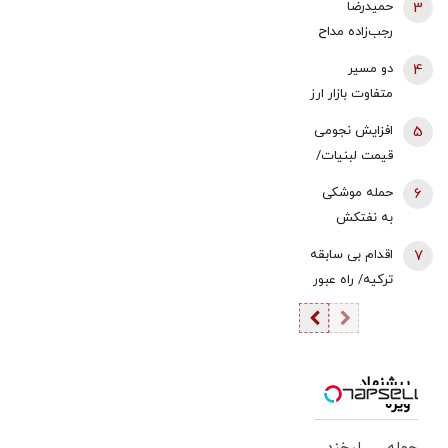
3
حمیدرضا
استعفا تایید
جزئیات
رجب‌زاده مداح
شد؟
ربوده شده
4
دو مسیر
کیست و
متفاوت بازار ارز
چگونه به قتل
و طلا؛ سقوط
5
افزایش نجومی
رسید؟
یک‌کاناله دلار
قیمت لبنیات/
در برابر جهش
قیمت شیر
6
حمله موشکی
قیمت طلا |
عجیب شد
به نفتکش
سکه ۲.۳
اماراتی/ وزارت
میلیون گران
7
اقدام بی سابقه
خارجه امارات
شد
ترکیه/ راه عبور
تایید کرد
روسیه بسته
شد
پیشنهاد
ویژه