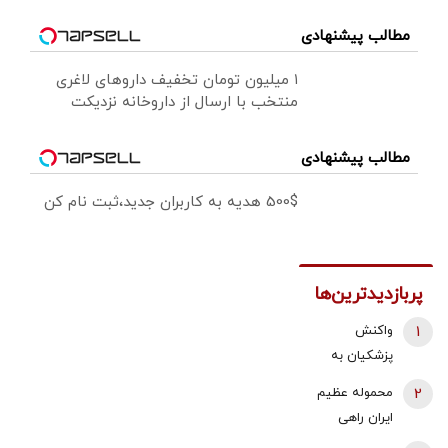
مطالب پیشنهادی
۱ میلیون تومان تخفیف داروهای لاغری
منتخب با ارسال از داروخانه نزدیکت
مطالب پیشنهادی
500$ هدیه به کاربران جدید،ثبت نام کن
پربازدیدترین‌ها
1
واکنش
پزشکیان به
استعفای
2
محموله عظیم
ذوالقدر از
ایران راهی
دبیری شعام/
عراق شد +