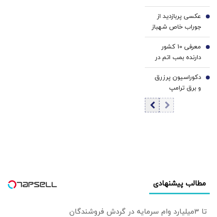
مرتضوی/ حرف های
عکسی پربازدید از
تازه پزشکیان درباره
5
جوراب‌ خاص شهباز
بازگشت ایرانی ها
شریف در مراسم
به کشور
معرفی 10 کشور
امضاء توافق‌ مکه
6
دارنده بمب اتم در
جهان/ کدام کشور
دکوراسیون پرزرق‌
بیشترین بمب اتم
7
و برق ترامپ
را دارد؟ +
تداعی‌کننده
اینفوگرافی
کاخ‌های صدام
است/ کلینتون
خطاب به مردم
آمریکا: اینجا خانه او
نیست
مطالب پیشنهادی
تا 3میلیارد وام سرمایه در گردش فروشندگان