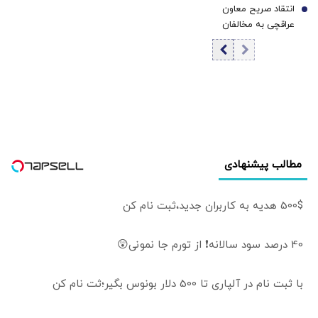
انتقاد صریح معاون
ایشان کجا بود؟
7
عراقچی به مخالفان
مذاکره: با خودم فکر
می‌کنم این
دوستان در چه
جهانی زندگی
می‌کنند | سیاست
خارجی عرصه
تصمیم‌های دشوار و
سنجش دقیق
مطالب پیشنهادی
هزینه و فایده است
500$ هدیه به کاربران جدید،ثبت نام کن
40 درصد سود سالانه❗ از تورم جا نمونی😲
با ثبت نام در آلپاری تا 500 دلار بونوس بگیر؛ثت نام کن