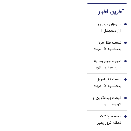
بگیر با
های
کننده
ثبت
دندان
دندان!
آخرین اخبار
نام در
پزشکی
خرید40%تخفیف
آلپاری
با پک
۱۰ رمزارز برتر بازار
سفید
1
ارز دیجیتال |
کننده
نوسان محتاطانه
خانگی
قیمت طلا امروز
آلت‌کوین‌ها |
2
پنجشنبه ۱۵ مرداد
بایننس‌ کوین در
۱۴۰۵/ افزایش
صدر بازدهی، اتریوم
هجوم چینی‌ها به
قیمت طلا
3
و ریپل زیر فشار
قلب خودروسازی
فروش
اروپا | کارخانه‌های
قیمت تتر امروز
نیمه‌تعطیل اروپا در
4
پنجشنبه ۱۵ مرداد
همکاری با رقبای
1405 / کاهش
شرقی نجات پیدا
قیمت بیت‌کوین و
قیمت تتر
5
می‌کنند؟
اتریوم امروز
پنجشنبه ۱۵ مرداد
مسعود پزشکیان در
۱۴۰۵/ افزایش
6
لحظه ترور رهبر
قیمت بیت‌کوین
انقلاب و شهادت