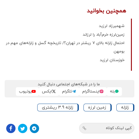
همچنین بخوانید
شهمیرزاد لرزید
زمین‌لرزه خرم‌آباد را لرزاند
احتمال زلزله بالای ۷ ریشتر در تهران؟/ تاریخچه گسل و زلزله‌های مهم در
بومهن
خوزستان لرزید
ما را در شبکه‌های اجتماعی دنبال کنید
بله
اینستاگرام
تلگرام
ایکس
یوتیوب
زلزله
زمین لرزه
زلزله 3.9 ریشتری
کپی لینک کوتاه