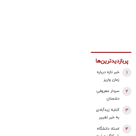
پربازدیدترین‌ها
1
خبر تازه درباره
زمان واریز
معوقات
2
سردار معروفی:
فروردین و
دشمنان
اردیبهشت
می‌دانند که
3
کنایه زیدآبادی
بازنشستگان
قادر به تصرف
به خبر تغییر
تامین اجتماعی
یک وجب از
دبیر شورای
4
استاد دانشگاه
خاک ایران
عالی امنیت