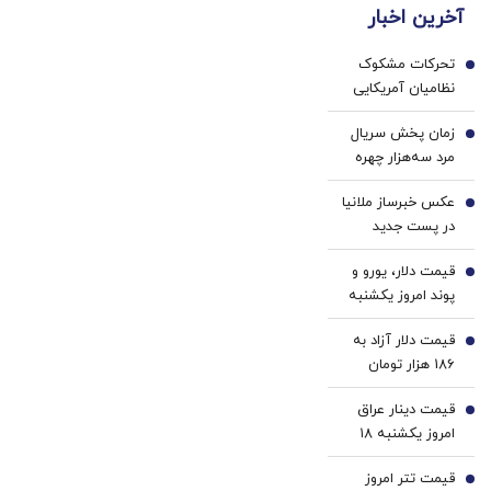
کارمزد!
در
آخرین اخبار
عنکبوت
پزشکی
مقابل
با پک
بید
تحرکات مشکوک
سفید
1
نظامیان آمریکایی
کننده
در پایگاه های
خانگی
زمان پخش سریال
اطراف ایران/ نقشه
2
مرد سه‌هزار چهره
تازه آمریکا چیست؟
مهران مدیری
عکس خبرساز ملانیا
مشخص شد /
3
در پست جدید
بازیگران چه کسانی
ترامپ / منظور
هستند؟
قیمت دلار، یورو و
رئیس جمهور
4
پوند امروز یکشنبه
آمریکا چیست؟
۱۸ مرداد 1405/
قیمت دلار آزاد به
کاهش قیمت دلار و
5
186 هزار تومان
یورو
رسید
قیمت دینار عراق
6
امروز یکشنبه ۱۸
مرداد 1405/ افزایش
قیمت تتر امروز
قیمت دینار
7