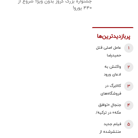
جشنواره بزرگ کروز بدون ویزا! شروع از
440 یورو!
پربازدیدترین‌ها
1
عامل اصلی قتل
حمیدرضا
رجب‌زاده
2
واکنش به
دستگیر شد
ادعای ورود
هواگردها به
3
کالابرگ در
کشور ٣٠
فروشگاه‌های
دقیقه قبل از
بزرگ هم قطع
4
جنجال «توافق
حمله به بیت
شد
مکه» در ترکیه/
رهبری/ رییس
نمایندگان
سازمان
5
فیلم جدید
مجلس معترض
هواپیمایی
منتشرشده از
شدند/ خلاف
کشوری: کذب