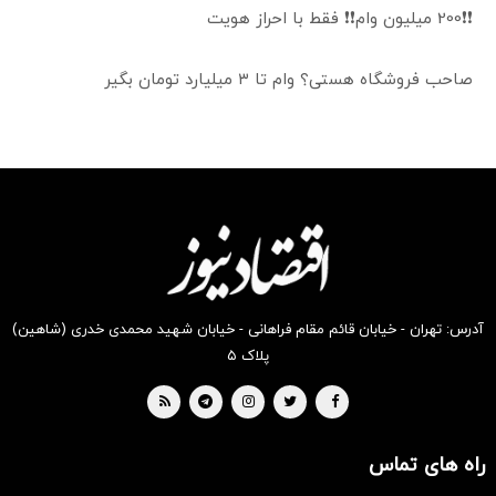
❗❗200 میلیون وام❗❗ فقط با احراز هویت
صاحب فروشگاه هستی؟ وام تا ۳ میلیارد تومان بگیر
آدرس: تهران - خیابان قائم مقام فراهانی - خیابان شهید محمدی خدری (شاهین)
پلاک ۵
راه های تماس