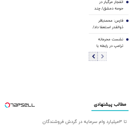
انفجار مرگبار در
5
سیاست پولی است
حومه دمشق/ چند
| اولویت‌های بانک
نفر کشته و زخمی
مرکزی در شرایط
فارس: محمدباقر
شدند
6
فعلی
ذوالقدر استعفا داد/
محسن رضایی دبیر
نشست محرمانه
شورای عالی امنیت
7
ترامپ در رابطه با
ملی شد
ایران در کاخ سفید
مطالب پیشنهادی
تا 3میلیارد وام سرمایه در گردش فروشندگان