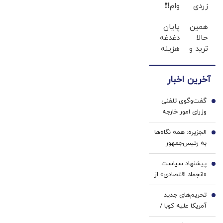
تنگه در قالب
زردی
وام❗❗
دهید
بهای خدمات
دندان
فقط با
است
همین
پایان
ها با
احراز
حالا
دغدغه
ژل
هویت
ترید و
هزینه
سفید
شروع
های
کننده
کن و
دندان
دندان!
آخرین اخبار
500$بونوس
پزشکی
خرید40%تخفیف
بگیر
با پک
گفت‌وگوی تلفنی
سفید
1
وزرای امور خارجه
کننده
ایران و موریتانی
خانگی
الجزیره: همه نگاه‌ها
2
به رئیس‌جمهور
ترامپ دوخته شده/
پیشنهاد سیاست
توپ از زمین ایران
3
«انجماد اقتصادی» از
و عمان خارج شده و
سوی یک
اکنون به زمین
تحریم‌های جدید
اقتصاددان |
4
آمریکا افتاده است
آمریکا علیه کوبا /
اساسی‌ترین وظیفه
روبیو بیانیه داد
بانک مرکزی