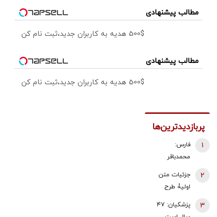
مطالب پیشنهادی
500$ هدیه به کاربران جدید،ثبت نام کن
مطالب پیشنهادی
500$ هدیه به کاربران جدید،ثبت نام کن
پربازدیدترین‌ها
1
فارس:
محمدباقر
ذوالقدر استعفا
2
جزئیات متن
داد/ محسن
اولیۀ طرح
رضایی دبیر
راهبردی
3
پزشکیان: ۴۷
شورای عالی
مدیریت تنگه
سال است