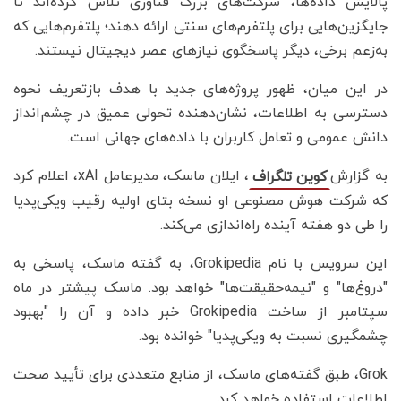
پالایش داده‌ها، شرکت‌های بزرگ فناوری تلاش کرده‌اند تا
جایگزین‌هایی برای پلتفرم‌های سنتی ارائه دهند؛ پلتفرم‌هایی که
به‌زعم برخی، دیگر پاسخگوی نیازهای عصر دیجیتال نیستند.
در این میان، ظهور پروژه‌های جدید با هدف بازتعریف نحوه
دسترسی به اطلاعات، نشان‌دهنده تحولی عمیق در چشم‌انداز
دانش عمومی و تعامل کاربران با داده‌های جهانی است.
به گزارش
، ایلان ماسک، مدیرعامل xAI، اعلام کرد
کوین تلگراف
که شرکت هوش مصنوعی او نسخه بتای اولیه رقیب ویکی‌پدیا
را طی دو هفته آینده راه‌اندازی می‌کند.
این سرویس با نام Grokipedia، به گفته ماسک، پاسخی به
"دروغ‌ها" و "نیمه‌حقیقت‌ها" خواهد بود. ماسک پیشتر در ماه
سپتامبر از ساخت Grokipedia خبر داده و آن را "بهبود
چشمگیری نسبت به ویکی‌پدیا" خوانده بود.
Grok، طبق گفته‌های ماسک، از منابع متعددی برای تأیید صحت
اطلاعات استفاده خواهد کرد.