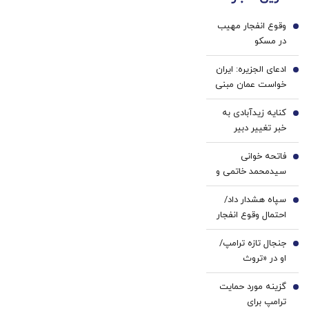
، راحت
با پک
وقوع انفجار مهیب
بفروشش
سفید
1
در مسکو
کننده
خانگی
ادعای الجزیره: ایران
2
خواست عمان مبنی
بر عدم مغایرت
کنایه زیدآبادی به
توافق با قواعد
3
خبر تغییر دبیر
بین‌المللی را
شورای عالی امنیت
پذیرفت
فاتحه خوانی
ملی/ انگار محمدباقر
4
سیدمحمد خاتمی و
خرازی خیلی هم از
ظریف بر پیکر
اوضاع کشور بی‌خبر
سپاه هشدار داد/
ابوالقاسم
5
نیست، این ما
احتمال وقوع انفجار
قاسم‌زاده/ همتی
هستیم که
در این منطقه وجود
هم برای تشییع
بی‌خبریم
جنجال تازه ترامپ/
دارد
6
آمده بود+ تصاویر
او در «تروث
سوشال» اعلام
گزینه مورد حمایت
پیروزی کرد
7
ترامپ برای