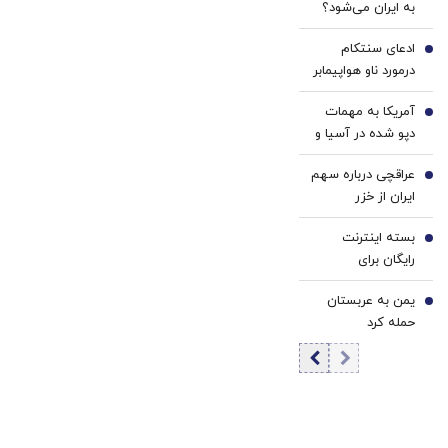
به ایران می‌شود؟
کرد
ادعای سنتکام
3
درمورد ناو هواپیمابر
آبراهام لینکلن در
آمریکا به مهمات
منطقه
4
دپو شده در آسیا و
اروپا روی آورد؟
عراقچی درباره سهم
5
ایران از خزر
شفاف‌سازی کرد؛
بسته اینترنت
ماجرای ۵۰ درصد
6
رایگان برای
چیست؟
خبرنگاران فعال شد
یمن به عربستان
7
حمله کرد