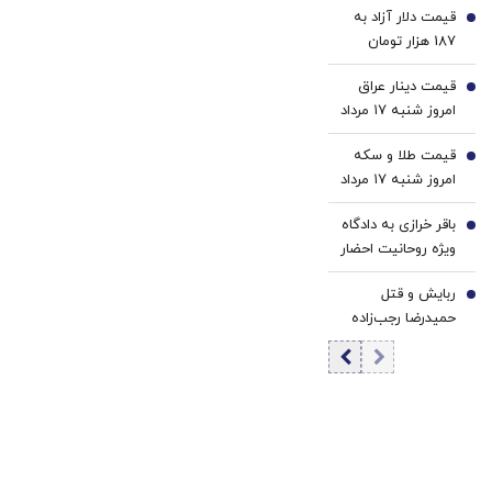
شود
قیمت دلار آزاد به
قیمت دلار و یورو
3
187 هزار تومان
رسید
قیمت دینار عراق
4
امروز شنبه ۱۷ مرداد
1405/ افزایش
قیمت طلا و سکه
قیمت دینار
5
امروز شنبه ۱۷ مرداد
۱۴۰۵/افزایش
باقر خرازی به دادگاه
قیمت طلا و سکه
6
ویژه روحانیت احضار
شد/ جهانگیر: اگر در
ربایش و قتل
دادگاه حضور پیدا
7
حمیدرضا رجب‌زاده
نکند، حتماً جلب
تایید شد/ ارسال
خواهد شد
ویدئویی از لحظه
قتل او برای
خانواده‌اش+ عکس