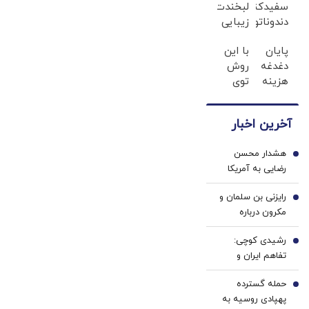
سفیدکننده
لبخندت
دندوناتو
زیبایی
در حد
بده!
پایان
با این
لمینت
(خرید
دغدغه
روش
سفید
ژل
هزینه
توی
میکنه
سفیدکننده
های
خونه،سفیدی
(40%تخفیف)
دندان
دندان
و
با40%تخفیف)
آخرین اخبار
پزشکی
زیبایی
با پک
دندوناتو
هشدار محسن
سفید
برگردون
1
رضایی به آمریکا
کننده
(40%off)
درباره ادامه محاصره
خانگی
رایزنی بن سلمان و
دریایی/ این
2
مکرون درباره
وضعیت را تحمل
تحولات منطقه
نخواهیم کرد/ با
رشیدی کوچی:
3
تلفات جدی روبرو
تفاهم ایران و
خواهید شد
آمریکا از تصمیمات
حمله گسترده
شجاعانه پزشکیان
4
پهپادی روسیه به
بود/ به دولت