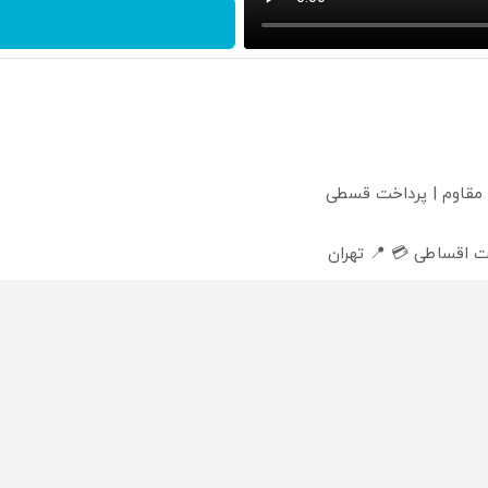
 مقاوم | پرداخت قسطی
 اقساطی 💳 📍 تهران
 داریم!😍 | 📍تهران
محصولی که می‌خواستی رو
محصولی که می‌خواستی رو
محص
خر
در شکفت انگیز دیجی‌کالا بخر
در شکفت انگیز دیجی‌کالا بخر
در ش