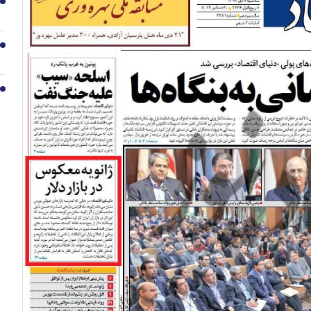
8
9
10