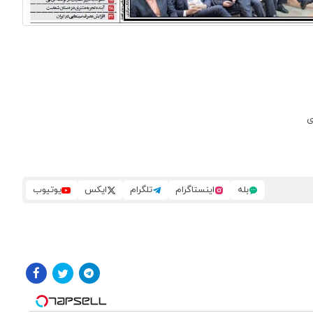
بله
اینستاگرام
تلگرام
ایکس
یوتیوب