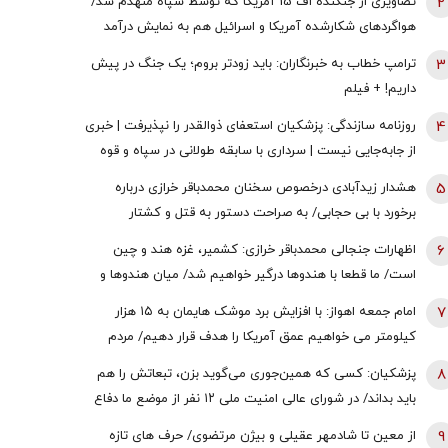
2
تصاویری از جنگنده اف 15 آمریکا که توسط سپاه منهدم شد/
هواگردهای شکارشده آمریکا و اسرائیل هم به نمایش درآمد
3
ترامپ خطاب به خبرنگاران: باید زودتر بروم؛ یک جنگ در پیش
داریم! + فیلم
4
روزنامه سازندگی: پزشکیان استعفای ذوالقدر را نپذیرفت | خبری
از جابه‌جایی نیست | سرداری با سابقه طولانی در سپاه و قوه
قضائیه چگونه به دبیری شعام رسید؟
5
هشدار زیدآبادی درخصوص سخنان محمدباقر خرازی درباره
برخورد با بی حجابی/ به صراحت دستور به قتل و کشتار
شهروندان و اشغال دوایر دولتی داده است/ چگونه چنین فرد
6
اظهارات جنجالی محمدباقر خرازی: کشمیر، غزه هند و چین
خطرناکی آزاد است؟
است/ ما قطعا با هندوها درگیر خواهیم شد/ میان هندوها و
یهودیان و اسرائیل پیوندهای ذاتی وجود دارد
7
امام‌ جمعه اهواز: با افزایش برد موشک هایمان به ۱۵ هزار
کیلومتر می خواهیم عمق آمریکا را هدف قرار دهیم/ مردم
آمریکا هم باید موشک خوردن را ببینند/ نباید نسبت به مساله
8
پزشکیان: کسی که همین‌جوری می‌گوید بزن، تبعاتش را هم
حجاب و عفاف بی تفاوت باشیم
باید بداند/ در شورای عالی امنیت ملی ۱۲ نفر از موضع ما دفاع
کردند + فیلم
9
از معین تا شادمهر عقیلی و بیژن مرتضوی/ حرف های تازه