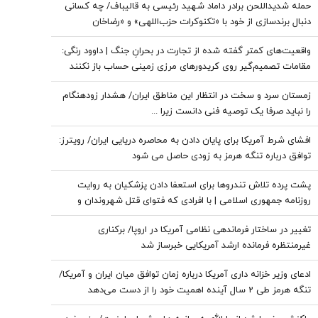
حمله شدیداللحن برادر داماد شهید رئیسی به قالیباف/ چه کسانی
دنبال برندسازی از خود با «تکنوکرات حزب‌اللهی» و «رضاخان
حزب‌اللهی» بودند
واقعیت‌های کمتر گفته شده از تجارت در بحرانِ جنگ | داوود رنگی:
مقامات تصمیم‌گیر روی کریدورهای مرزی زمینی حساب باز نکنند
زمستان سرد و سخت در انتظار این مناطق ایران/ هشدار زودهنگام
را نباید صرفا یک توصیه فنی دانست زیرا ...
افشای شرط آمریکا برای پایان دادن به محاصره دریایی ایران/ رویترز:
توافق درباره تنگه هرمز به زودی حاصل می شود
پشت پرده تلاش تندروها برای استعفا دادن پزشکیان به روایت
روزنامه جمهوری اسلامی | با افرادی که فتوای قتل شهروندان و
حکم شورش علیه دولت را صادر می‌کنند برخورد قاطعانه شود
تغییر در ساختار فرماندهی نظامی آمریکا در اروپا/ برکناری
غیرمنتظره فرمانده ارشد آمریکایی خبرساز شد
ادعای وزیر خزانه داری آمریکا درباره زمان توافق میان ایران و آمریکا/
تنگه هرمز طی 2 سال آینده اهمیت خود را از دست می‌دهد