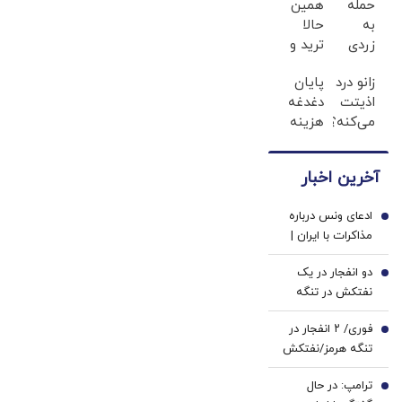
حمله
همین
به
حالا
زردی
ترید و
دندان
شروع
زانو درد
پایان
ها با
کن و
اذیتت
دغدغه
ژل
500$بونوس
می‌کنه؟
هزینه
سفید
بگیر
درمانش
های
کننده
آسون‌تر
دندان
دندان!
آخرین اخبار
از
پزشکی
خرید40%تخفیف
چیزیه
با پک
ادعای ونس درباره
که فکر
سفید
1
مذاکرات با ایران |
کننده
می‌کنی✅پرسشنامه
حاضرم مسئولیت
خانگی
دو انفجار در یک
تلاش‌ها برای پایان
2
نفتکش در تنگه
دادن به جنگ را
هرمز
بپذیرم | رهبری
فوری/ ۲ انفجار در
3
سیاسی ایران عمیقاً
تنگه هرمز/نفتکش
دچار اختلاف است |
درحال عبور از تنگه
ایرانی‌ها افراد
ترامپ: در حال
بود/ خدمه و کشتی
4
فوق‌العاده دشواری