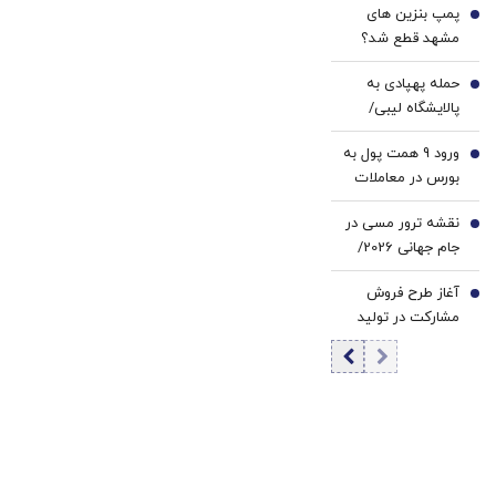
پمپ بنزین های
3
مشهد قطع شد؟
حمله پهپادی به
4
پالایشگاه لیبی/
هیچ آتش‌سوزی
ورود 9 همت پول به
رخ نداده و هیچ
5
بورس در معاملات
کس مجروح نشده
امروز | فقط 18 نماد
است
نقشه ترور مسی در
منفی بودند |
6
جام جهانی 2026/
بازگشایی نماد
تهدید به بمب
«فولاد» پس از 5.5
آغاز طرح فروش
گذاری پیش از بازی
7
ماه
مشارکت در تولید
آرژانتین با مصر/
سایپا/ مبلغ پیش
ماجرا چه بود؟
پرداخت اعلام شد