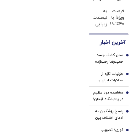
های
در حد
فرصت
به
دندان
لمینت
ویژه! با
لبخندت
پزشکی
سفید
40٪تخفیف
زیبایی
با پک
میکنه
دندوناتو
بده!
سفید
(40%تخفیف)
در حد
(خرید
کننده
آخرین اخبار
کامپوزیت
ژل
خانگی
سفید
سفیدکننده
محل کشف جسد
کن
دندان
1
حمیدرضا رجب‌زاده
با40%تخفیف)
اعلام شد
جزئیات تازه از
2
مذاکرات ایران و
عمان به روایت
مشاهده دود عظیم
نماینده مجلس/ به
3
در پالایشگاه آبادان/
صراحت به طرف
ماجرا چه بود؟
عمانی گفته‌ایم
پاسخ پزشکیان به
4
که...
ادعای اختلاف بین
سران کشور در
فوری/ تصویب
خصوص
5