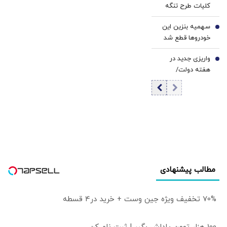
کلیات طرح تنگه
تفاهم‌نامه/ رهبری
هرمز در کمیسیون
نگفته‌اند نظر مرا رد
سهمیه بنزین این
امنیت ملی
6
یا تأیید کن، نظر
خودروها قطع شد
خودم را خواسته‌اند
واریزی جدید در
7
هفته دولت/
سهامداران عدالت
بخوانند
مطالب پیشنهادی
70% تخفیف ویژه جین وست + خرید در4 قسطه