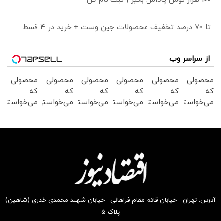
100 هزار تومن پاداش بگیر | ثبت نام کن
تا 70 درصد تخفیف محصولات جین وست + خرید در 4 قسط
از سراسر وب
محصولی
محصولی
محصولی
محصولی
محصولی
محصولی
که
که
که
که
که
که
می‌خواستی
می‌خواستی
می‌خواستی
می‌خواستی
می‌خواستی
می‌خواستی
رو در
رو در
رو از
رو از
را در
رو در
شکفت
شکفت
شگفت
شکفت
شکفت
شگفت
انگیز
انگیز
انگیز
انگیز
انگیز
انگیز
دیجی‌کالا
دیجی‌کالا
دیجی‌کالا
دیجی‌کالا
دیجی‌کالا
دیجی‌کالا
بخر !
بخر!
بخر!
بخر !
بخر !
بخر !
آدرس: تهران - خیابان قائم مقام فراهانی - خیابان شهید محمدی خدری (شاهین)
پلاک ۵