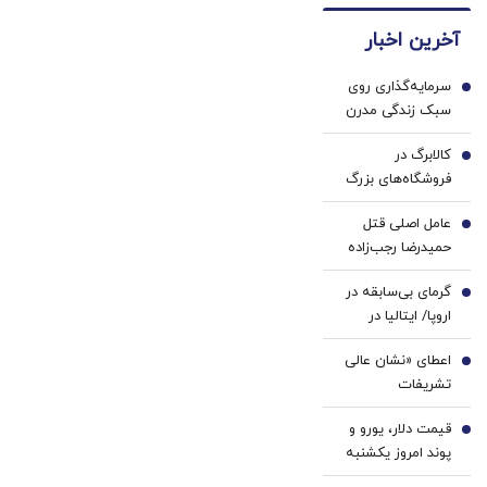
و
دندان
با40%تخفیف)
آخرین اخبار
زیبایی
پزشکی
دندوناتو
با پک
سرمایه‌گذاری روی
برگردون
سفید
1
سبک زندگی مدرن
(40%off)
کننده
خانگی
کالابرگ در
2
فروشگاه‌های بزرگ
هم قطع شد
عامل اصلی قتل
3
حمیدرضا رجب‌زاده
دستگیر شد
گرمای بی‌سابقه در
4
اروپا/ ایتالیا در
وضعیت هشدار قرمز
اعطای «نشان عالی
قرار گفت
5
تشریفات
فرودگاهی» به
قیمت دلار، یورو و
مدیران ارشد وزارت
6
پوند امروز یکشنبه
نفت در عسلویه
۱۸ مرداد 1405/