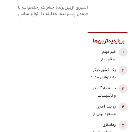
اسپری ازبین‌برنده حشرات رختخواب با
فرمول پیشرفته، مقابله با انواع ساس
پربازدیدترین‌ها
1
خبر مهم
عراقچی از
مذاکرات
2
یک کشور دیگر
نیروهای نظامی
به «توافق مکه»
و دریایی ایران و
می پیوندد/
3
حمله به آرامکو
عمان درباره
ترکیه خیال
و تأسیسات
تنگه هرمز
ایران را راحت
گازی جبیل/
4
روایت آماری
کرد
واکنش وزارت
مسعود نیلی از
انرژی عربستان
زندگی ایرانیان از
5
رهاسازی
به آتش سوزی
سال 97 تا