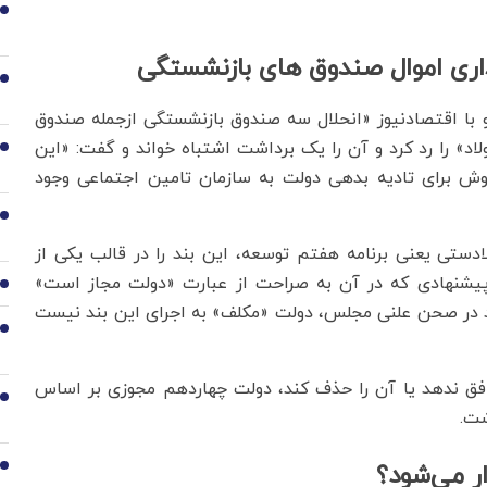
1
اری اموال صندوق های بازنشستگی
2
خنگوی ستاد بودجه 1404، در گفت‌وگو با اقتصادنیوز «انحلال سه صندوق بازنشستگی ازجمله صندوق
» را رد کرد و آن را یک برداشت اشتباه خواند و گفت: «این
3
وش برای تادیه بدهی دولت به سازمان تامین اجتماعی وجود
4
لادستی یعنی برنامه هفتم توسعه، این بند را در قالب یکی از
دجه سال 1404 گنجانده است؛ پیشنهادی که در آن به صراحت از عبارت «دولت مجاز است»
5
د در صحن علنی مجلس، دولت «مکلف» به اجرای این بند نیست
6
وافق ندهد یا آن را حذف کند، دولت چهاردهم مجوزی بر اساس
7
شت.
ر می‌شود؟
8