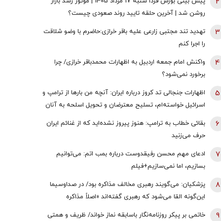
2
پیش بینی بورس فردا شنبه 17 مرداد 1405 | موتور رشد بازار
روشن شد | آخرین حلقه تایید روند صعودی چیست؟
3
تهدید تند مجتبی زارعی علیه باقر خرازی:حاضرم با وضو شلاقت
را اجرا کنم
4
واکنش امام جمعه اردبیل به اظهارات محمدباقر خرازی/ چرا
برخورد نمی‌شود؟
5
اظهارات جنجالی تد کروز درباره ایران: آنچه من بارها از ترامپ و
اسرائیل خواسته‌ام، تسلیح معترضان و تحویل اسلحه به آنان
است
6
بقائی خطاب به ترامپ: هنوز پیروز نشده‌اید که از غنائم ایران
حرف می‌زنید
7
ادعای مهم محسن رفیقدوست درباره بمب اتم: می‌توانیم
بسازیم، اما نمی‌سازیم+فیلم
8
پزشکیان: می‌گویند رهبری مخالف مذاکره بود/ در صداوسیما
این‌گونه القا می‌شود که رهبری گفته‌اند «اصلاً مذاکره
نمی‌کنیم» / ما با اجازه ایشان مذاکره کردیم
9
خاتمی بر پیکر روزنامه‌نگار باسابقه نماز خواند/ ظریف و همتی