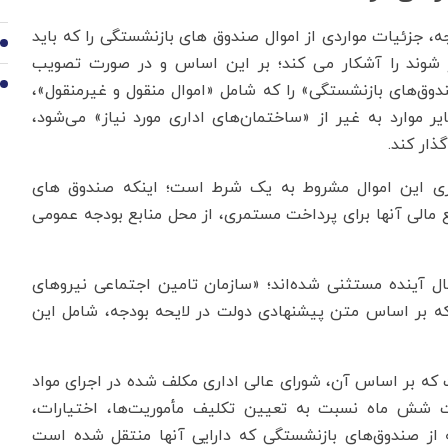
 موشکافه بند «ع» تبصره 2 لایحه بودجه، جزئیات مواردی از اموال صندوق های بازنشستگی را که باید
9
ر شوند را آشکار می کند؛ بر این اساس و در صورت تصویب
دوق‌های بازنشستگی» را که شامل «اموال منقول و غیرمنقول»،
10
ر موارد به غیر از «ساختمان‌های اداری مورد نیاز» می‌شود،
ذار کند.
اری این اموال مشروط به یک شرط است؛ اینکه صندوق های
این بند می شوند که «50 درصد منابع مالی آنها برای پرداخت مستمری، از محل منابع بودجه عمومی
دجه سال آینده مستثنی شده‌اند؛ «سازمان تامین اجتماعی نیروهای
که بر اساس متن پیشنهادی دولت در لایحه بودجه، شامل این
ت که بر اساس آن، شورای عالی اداری مکلف شده در اجرای مواد
رف مدت شش ماه نسبت به تعیین تکلیف مأموریت‌ها، اختیارات،
 از صندوق‌های بازنشستگی که دارایی آنها منتقل شده است