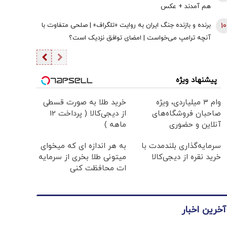
هم آمدند + عکس
10
برنده و بازنده جنگ ایران به روایت «تلگراف» | صلحی متفاوت با
آنچه ترامپ می‌خواست | امضای توافق نزدیک است؟
پیشنهاد ویژه
وام ۳ میلیاردی، ویژه
خرید طلا به صورت قسطی
صاحبان فروشگاه‌های
از دیجی‌کالا ( پرداخت 12
آنلاین و حضوری
ماهه )
سرمایه‌گذاری بلندمدت با
به هر اندازه ای که میخوای
خرید نقره از دیجی‌کالا
میتونی طلا بخری از سرمایه
ات محافظت کنی
آخرین اخبار