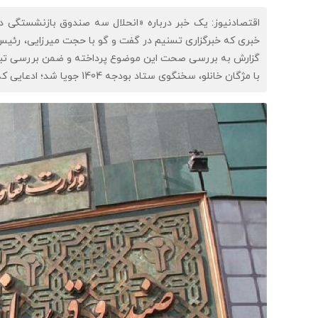
خبری که خبرگزاری تسنیم در گفت و گو با حجت میرزایی، رئیس مر
با مژگان خانلو، سخنگوی ستاد بودجه 1404 جویا شد؛ ادعایی که خانلو آن را را رد کرد و یک برداشت اشتباه خواند.