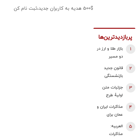
500$ هدیه به کاربران جدید،ثبت نام کن
پربازدیدترین‌ها
1
بازار طلا و ارز در
دو مسیر
متفاوت؛ دلار
2
قانون جدید
عقب نشست،
بازنشستگی
طلا و سکه با
اعلام شد/ این
3
جزئیات متن
اونس جهانی
افراد باید 5
اولیۀ طرح
بالا رفتند |
سال بیشتر کار
راهبردی
سیگنال‌های
4
مذاکرات ایران و
کنند
مدیریت تنگه
مثبت به
عمان برای
هرمز منتشر
معامله‌گران
تعیین تعرفه ۳
5
العربیه:
شد
رسید!
تا ۷ درصدی در
مذاکرات
تنگه هرمز /