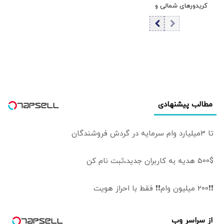
کریدورهای شمالی و
برداشتی! + فیلم
جنوبی تنگۀ هرمز
حذف می‌شوند |
ورود کشتی‌ها با
مدیریت تهران و
خروج آن‌ها با
مدیریت مشترک
تهران و مسقط
خواهد بود | عوارض
مطالب پیشنهادی
برای گذر از تنگه در
قالب بهای خدمات
است
تا 3میلیارد وام سرمایه در گردش فروشندگان
500$ هدیه به کاربران جدید،ثبت نام کن
❗❗200 میلیون وام❗❗ فقط با احراز هویت
از سراسر وب