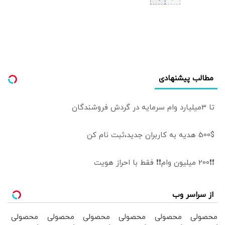
هرمز | ای‌بی‌سی: ۶۰
اهداف آمریکا
روزه است | هدف
داشته باشد/ ترامپ
توافق موقت،
به‌دنبال راه خروج از
دستیابی به یک
جنگ است
توافق پایدارتر است
مطالب پیشنهادی
تا 3میلیارد وام سرمایه در گردش فروشندگان
500$ هدیه به کاربران جدید،ثبت نام کن
❗❗200 میلیون وام❗❗ فقط با احراز هویت
از سراسر وب
محصولی
محصولی
محصولی
محصولی
محصولی
محصولی