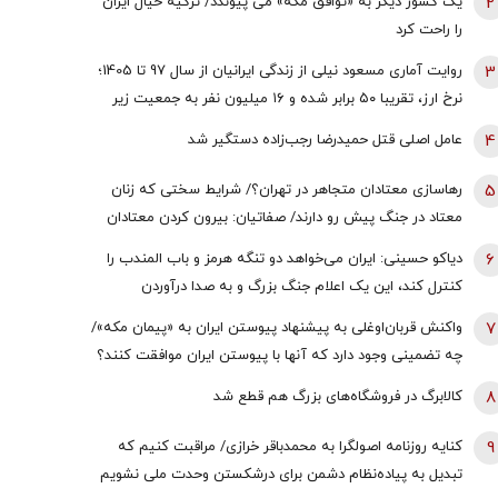
2
یک کشور دیگر به «توافق مکه» می پیوندد/ ترکیه خیال ایران
را راحت کرد
3
روایت آماری مسعود نیلی از زندگی ایرانیان از سال 97 تا 1405؛
نرخ ارز، تقریبا ۵۰ برابر شده و ۱۶‌ میلیون نفر به جمعیت زیر
خط فقر افزوده شده | سرنوشت ایرانِ فردا توسط یکی از دو
4
عامل اصلی قتل حمیدرضا رجب‌زاده دستگیر شد
رویکرد ساخته می‌شود؛ حکمرانی عرصه جنگاوری است یا عرصه
فراهم‌آوری صلح؟
5
رهاسازی معتادان متجاهر در تهران؟/ شرایط سختی که زنان
معتاد در جنگ پیش رو دارند/ صفاتیان: بیرون کردن معتادان
متجاهر از مراکز فقط یک بهانه است
6
دیاکو حسینی: ایران می‌خواهد دو تنگه هرمز و باب المندب را
کنترل کند، این یک اعلام جنگ بزرگ و به صدا درآوردن
زنگ‌های خطر است/ حتی چین و روسیه هم دل نگرانند
7
واکنش قربان‌اوغلی به پیشنهاد پیوستن ایران به «پیمان مکه»/
چه تضمینی وجود دارد که آنها با پیوستن ایران موافقت کنند؟
8
کالابرگ در فروشگاه‌های بزرگ هم قطع شد
9
کنایه روزنامه اصولگرا به محمدباقر خرازی/ مراقبت کنیم که
تبدیل به پیاده‌نظام دشمن برای درشکستن وحدت ملی نشویم