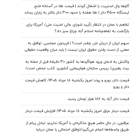
گذاشته است
گاوها وال استریت را اشغال کردند | قیمت طلا در آستانه فتح
ایستگاه ۴۵۰۰ دلار | طلا هفته را حدود ۳۰۰ دلار بالاتر به پایان رساند
تفاهم با عمان در انتظار تأیید شورای عالی امنیت ملی/ آمریکا برای
بازگشت به تفاهم‌نامه اسلام آباد چراغ سبز داد؟
سهم ایران از دریای خزر چقدر است؟ | فریدون مجلسی: توافق به
معنی از دست رفتن حقوق ایران نیست | باید میان واقعیت حقوقی
و هیاهوی سیاسی در موضوع دریای خزر تفکیک قائل شد
واکنش به ادعای ورود هواگردها به کشور ٣٠ دقیقه قبل از حمله به
بیت رهبری/ رییس سازمان هواپیمایی کشوری: کذب محض است/
اگر چنین گزارشی وجود داشت، خودمان آن را اطلاع‌رسانی می‌کردیم
قیمت دلار، یورو و پوند امروز یکشنبه ۱۸ مرداد 1405/ کاهش قیمت
دلار و یورو
قیمت دلار آزاد به 186 هزار تومان رسید
قیمت دینار عراق امروز یکشنبه ۱۸ مرداد 1405/ افزایش قیمت دینار
عراقچی: در حال حاضر هیچ مذاکره‌ای با آمریکا نداریم؛ تبادل پیام از
طریق واسطه‌ها انجام می‌گیرد/توافق احتمالی با عمان درباره