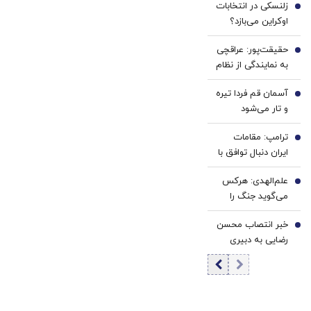
زلنسکی در انتخابات
را برگرداند؟
2
اوکراین می‌بازد؟
نتایج یک
حقیقت‌پور: عراقچی
نظرسنجی تازه
3
به نمایندگی از نظام
خبرساز شد
مذاکره می‌کند؛
آسمان قم فردا تیره
تصمیم شخصی
4
و تار می‌شود
پزشکیان نیست/
برخی مواضع رهبری
ترامپ: مقامات
5
را گزینشی
ایران دنبال توافق با
می‌پذیرند
واشنگتن هستند
علم‌الهدی: هرکس
6
می‌گوید جنگ را
تمام کنیم یا منافق
خبر انتصاب محسن
است یا قلب مریض
7
رضایی به دبیری
دارد
شعام تکذیب
شد؟/ توضیح مهم
خبرگزاری فارس