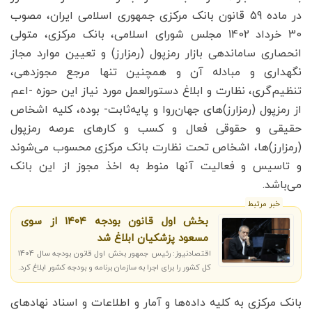
در ماده 59 قانون بانک مرکزی جمهوری اسلامی ایران، مصوب
30 خرداد 1402 مجلس شورای اسلامی، بانک مرکزی، متولی
انحصاری ساماندهی بازار رمزپول (رمزارز) و تعیین موارد مجاز
نگهداری و مبادله آن و همچنین تنها مرجع مجوزدهی،
تنظیم‌گری، نظارت و ابلاغ دستورالعمل مورد نیاز این حوزه -اعم
از رمزپول (رمزارز)های جهان‌روا و پایه‌ثابت- بوده، کلیه اشخاص
حقیقی و حقوقی فعال و کسب و کارهای عرصه رمزپول
(رمزارز)ها، اشخاص تحت نظارت بانک مرکزی محسوب می‌شوند
و تاسیس و فعالیت آنها منوط به اخذ مجوز از این بانک
می‌باشد.
خبر مرتبط
بخش اول قانون بودجه 1404 از سوی
مسعود پزشکیان ابلاغ شد
اقتصادنیوز: رئیس جمهور بخش اول قانون بودجه سال 1404
کل کشور را برای اجرا به سازمان برنامه و بودجه کشور ابلاغ کرد.
بانک مرکزی به کلیه داده‌ها و آمار و اطلاعات و اسناد نهادهای