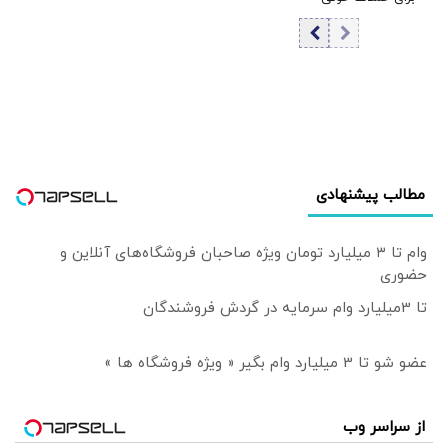
هرمز؟
| ایران جسورتر می
ها و شبه نظامیان
شود اگر...
عراقی/ مقام
سعودی: عربستان
در تلاش برای
کاهش تنش
هاست
مطالب پیشنهادی
وام تا ۳ میلیارد تومان ویژه صاحبان فروشگاه‌های آنلاین و
حضوری
تا 3میلیارد وام سرمایه در گردش فروشندگان
عضو شو تا 3 میلیارد وام بگیر « ویژه فروشگاه ها »
از سراسر وب