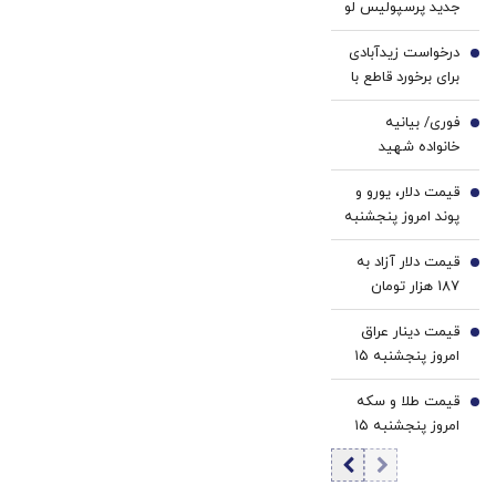
جدید پرسپولیس لو
ترمیم
کننده
رفت
کننده
خانگی
درخواست زیدآبادی
2
23
برای برخورد قاطع با
روزه
خرازی/ مصونیت
ساخت!
فوری/ بیانیه
تندروها از کجا
3
خانواده شهید
می‌آید؟
لاریجانی در واکنش
قیمت دلار، یورو و
به ادعای جنجالی
4
پوند امروز پنجشنبه
سردار کوثری
۱۵ مرداد 1405/
قیمت دلار آزاد به
کاهش قیمت دلار و
5
187 هزار تومان
یورو
رسید
قیمت دینار عراق
6
امروز پنجشنبه ۱۵
مرداد 1405/ کاهش
قیمت طلا و سکه
قیمت دینار
7
امروز پنجشنبه ۱۵
مرداد ۱۴۰۵/افزایش
قیمت طلا و سکه