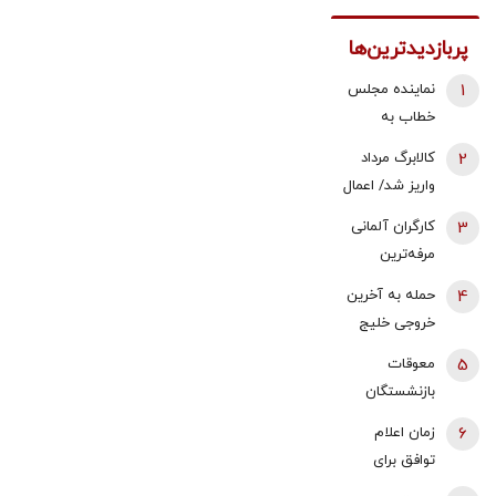
پربازدیدترین‌ها
1
نماینده مجلس
خطاب به
بقایی: شما
2
کالابرگ مرداد
سخنگو
واریز شد/ اعمال
هستید، نه
تغییرات جدید
3
کارگران آلمانی
سخن‌نگو!
در زمان بندی
مرفه‌ترین
کارگران اروپا |
4
حمله به آخرین
قدرت خرید
خروجی خلیج
حداقل دستمزد
فارس | نگرانی
5
معوقات
در آلمان رشد
بازارها از تهدید
بازنشستگان
کرد
در گلوگاه تازه |
تأمین اجتماعی
6
زمان اعلام
پیام حمله
واریز می‌شود
توافق برای
مشکوک در
بازگشایی تنگه
کانال سوئر برای