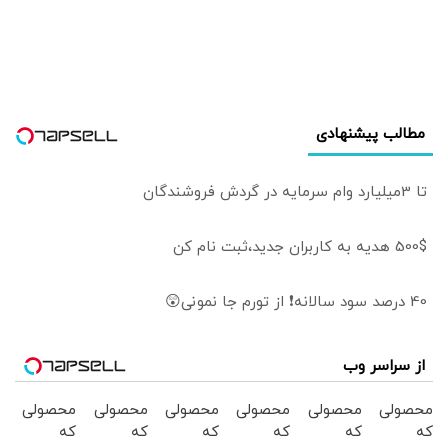
مطالب پیشنهادی
تا 3میلیارد وام سرمایه در گردش فروشندگان
500$ هدیه به کاربران جدید،ثبت نام کن
40 درصد سود سالانه❗ از تورم جا نمونی😲
از سراسر وب
محصولی
محصولی
محصولی
محصولی
محصولی
محصولی
که
که
که
که
که
که