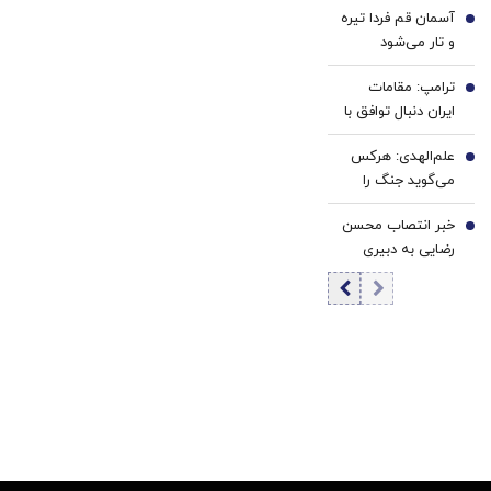
آسمان قم فردا تیره
تصمیم شخصی
4
و تار می‌شود
پزشکیان نیست/
برخی مواضع رهبری
ترامپ: مقامات
5
را گزینشی
ایران دنبال توافق با
می‌پذیرند
واشنگتن هستند
علم‌الهدی: هرکس
6
می‌گوید جنگ را
تمام کنیم یا منافق
خبر انتصاب محسن
است یا قلب مریض
7
رضایی به دبیری
دارد
شعام تکذیب
شد؟/ توضیح مهم
خبرگزاری فارس